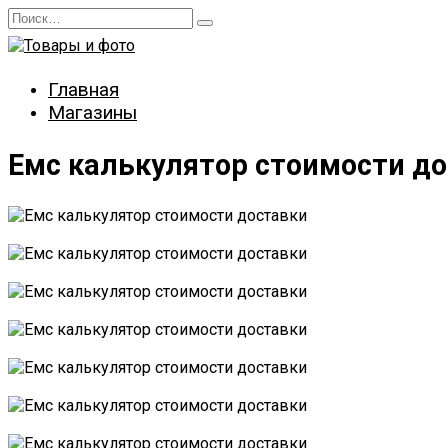
Перейти
Search
к
for:
содержанию
Главная
Магазины
Емс калькулятор стоимости д