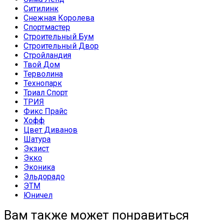
Ситилинк
Снежная Королева
Спортмастер
Строительный Бум
Строительный Двор
Стройландия
Твой Дом
Терволина
Технопарк
Триал Спорт
ТРИЯ
Фикс Прайс
Хофф
Цвет Диванов
Шатура
Экзист
Экко
Эконика
Эльдорадо
ЭТМ
Юничел
Вам также может понравиться