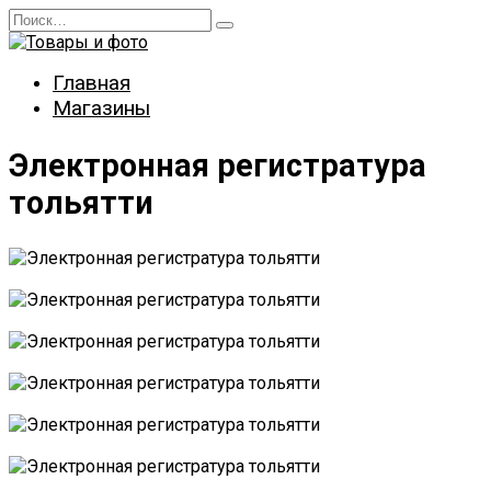
Перейти
Search
к
for:
содержанию
Главная
Магазины
Электронная регистратура
тольятти