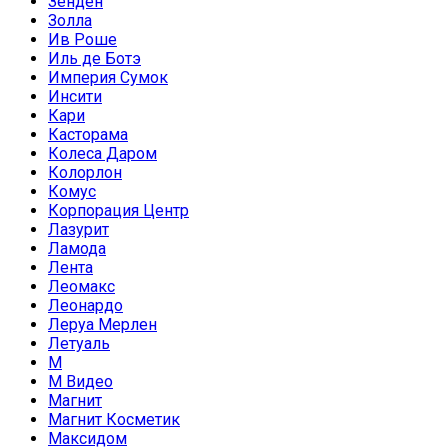
Зенден
Золла
Ив Роше
Иль де Ботэ
Империя Сумок
Инсити
Кари
Касторама
Колеса Даром
Колорлон
Комус
Корпорация Центр
Лазурит
Ламода
Лента
Леомакс
Леонардо
Леруа Мерлен
Летуаль
М
М Видео
Магнит
Магнит Косметик
Максидом