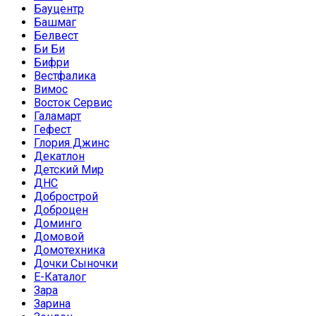
Бауцентр
Башмаг
Белвест
Би Би
Бифри
Вестфалика
Вимос
Восток Сервис
Галамарт
Гефест
Глория Джинс
Декатлон
Детский Мир
ДНС
Добрострой
Доброцен
Доминго
Домовой
Домотехника
Дочки Сыночки
Е-Каталог
Зара
Зарина