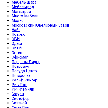
Мебель Шара
Мебельград
Мегастрой
Много Мебели
Модис
Московский Ювелирный Завод
Найк
Новэкс
ОБИ
Оджи
ОКЕЙ
Остин
Офисмаг
Парфюм Лидер
Петрович
Посуда Центр
Пятерочка
Ральф Рингер
Рив Гош
Рич Фэмили
Сатурн
Светофор
Связной
Сима Ленд