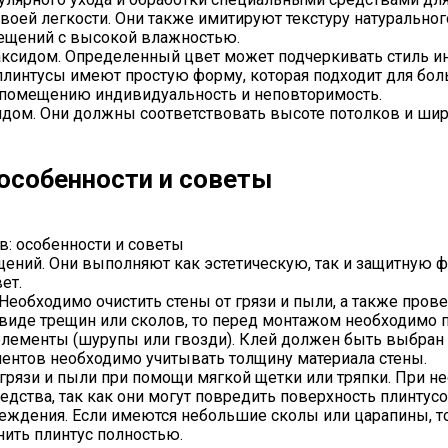
своей легкости. Они также имитируют текстуру натуральн
мещений с высокой влажностью.
Максидом. Определенный цвет может подчеркивать стиль и
плинтусы имеют простую форму, которая подходит для бол
 помещению индивидуальность и неповторимость.
дом. Они должны соответствовать высоте потолков и шир
 особенности и советы
в: особенности и советы
ний. Они выполняют как эстетическую, так и защитную 
ет.
 Необходимо очистить стены от грязи и пыли, а также про
в виде трещин или сколов, то перед монтажом необходимо 
ементы (шурупы или гвозди). Клей должен быть выбран в
ментов необходимо учитывать толщину материала стены.
т грязи и пыли при помощи мягкой щетки или тряпки. Пр
дства, так как они могут повредить поверхность плинтусо
реждения. Если имеются небольшие сколы или царапины, 
нить плинтус полностью.