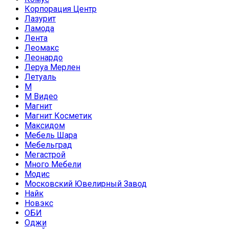
Корпорация Центр
Лазурит
Ламода
Лента
Леомакс
Леонардо
Леруа Мерлен
Летуаль
М
М Видео
Магнит
Магнит Косметик
Максидом
Мебель Шара
Мебельград
Мегастрой
Много Мебели
Модис
Московский Ювелирный Завод
Найк
Новэкс
ОБИ
Оджи