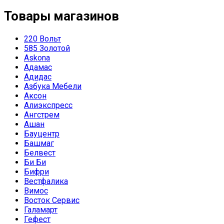
Товары магазинов
220 Вольт
585 Золотой
Askona
Адамас
Адидас
Азбука Мебели
Аксон
Алиэкспресс
Ангстрем
Ашан
Бауцентр
Башмаг
Белвест
Би Би
Бифри
Вестфалика
Вимос
Восток Сервис
Галамарт
Гефест