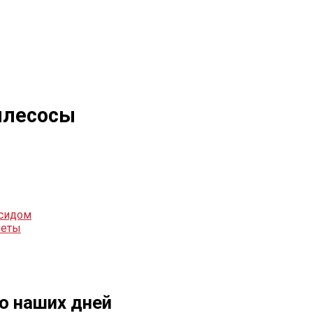
ылесосы
ксидом
веты
о наших дней