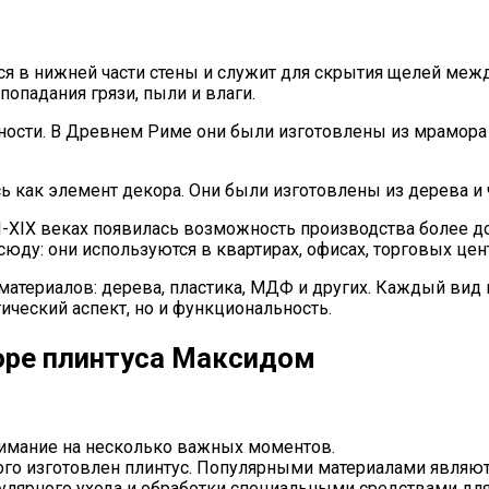
ся в нижней части стены и служит для скрытия щелей межд
попадания грязи, пыли и влаги.
ности. В Древнем Риме они были изготовлены из мрамора и
ь как элемент декора. Они были изготовлены из дерева и
I-XIX веках появилась возможность производства более до
ду: они используются в квартирах, офисах, торговых цен
атериалов: дерева, пластика, МДФ и других. Каждый вид 
ический аспект, но и функциональность.
боре плинтуса Максидом
имание на несколько важных моментов.
орого изготовлен плинтус. Популярными материалами явля
гулярного ухода и обработки специальными средствами д