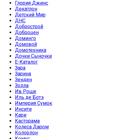
Глория Джинс
Декатлон
Детский Мир
ДНС
Добрострой
Доброцен
Доминго
Домовой
Домотехника
Дочки Сыночки
Е-Каталог
Зара
Зарина
Зенден
Золла
Ив Роше
Иль де Ботэ
Империя Сумок
Инсити
Кари
Касторама
Колеса Даром
Колорлон
Комус