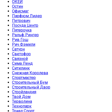
ОКЕЙ
Остин
Офисмаг
Парфюм Лидер
Петрович
Посуда Центр
Пятерочка
Ральф Рингер
Рив Гош
Рич Фэмили
Сатурн
Светофор
Связной
Сима Ленд
Ситилинк
Снежная Королева
Спортмастер
Строительный Бум
Строительный Двор
Стройландия
Твой Дом
Терволина
Технопарк
Триал Спорт