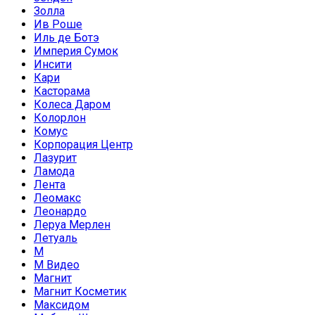
Золла
Ив Роше
Иль де Ботэ
Империя Сумок
Инсити
Кари
Касторама
Колеса Даром
Колорлон
Комус
Корпорация Центр
Лазурит
Ламода
Лента
Леомакс
Леонардо
Леруа Мерлен
Летуаль
М
М Видео
Магнит
Магнит Косметик
Максидом