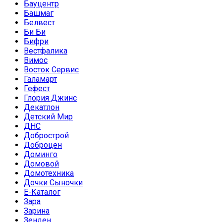
Бауцентр
Башмаг
Белвест
Би Би
Бифри
Вестфалика
Вимос
Восток Сервис
Галамарт
Гефест
Глория Джинс
Декатлон
Детский Мир
ДНС
Добрострой
Доброцен
Доминго
Домовой
Домотехника
Дочки Сыночки
Е-Каталог
Зара
Зарина
Зенден