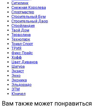
Ситилинк
Снежная Королева
Спортмастер
Строительный Бум
Строительный Двор
Стройландия
Твой Дом
Терволина
Технопарк
Триал Спорт
ТРИЯ
Фикс Прайс
Хофф
Цвет Диванов
Шатура
Экзист
Экко
Эконика
Эльдорадо
ЭТМ
Юничел
Вам также может понравиться