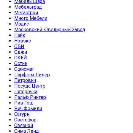
Мебель Шара
Мебельград
Мегастрой
Много Мебели
Модис
Московский Ювелирный Завод
Найк
Новэкс
ОБИ
Оджи
ОКЕЙ
Остин
Офисмаг
Парфюм Лидер
Петрович
Посуда Центр
Пятерочка
Ральф Рингер
Рив Гош
Рич Фэмили
Сатурн
Светофор
Связной
Сима Ленд