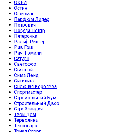
ОКЕЙ
Остин
Офисмаг
Парфюм Лидер
Петрович
Посуда Центр
Пятерочка
Ральф Рингер
Рив Гош
Рич Фэмили
Сатурн
Светофор
Связной
Сима Ленд
Ситилинк
Снежная Королева
Спортмастер
Строительный Бум
Строительный Двор
Стройландия
Твой Дом
Терволина
Технопарк
Триал Спорт