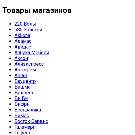
Товары магазинов
220 Вольт
585 Золотой
Askona
Адамас
Адидас
Азбука Мебели
Аксон
Алиэкспресс
Ангстрем
Ашан
Бауцентр
Башмаг
Белвест
Би Би
Бифри
Вестфалика
Вимос
Восток Сервис
Галамарт
Гефест