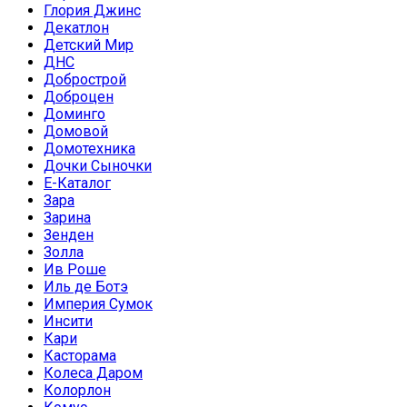
Глория Джинс
Декатлон
Детский Мир
ДНС
Добрострой
Доброцен
Доминго
Домовой
Домотехника
Дочки Сыночки
Е-Каталог
Зара
Зарина
Зенден
Золла
Ив Роше
Иль де Ботэ
Империя Сумок
Инсити
Кари
Касторама
Колеса Даром
Колорлон