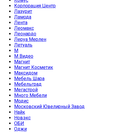
Комус
Корпорация Центр
Лазурит
Ламода
Лента
Леомакс
Леонардо
Леруа Мерлен
Летуаль
М
М Видео
Магнит
Магнит Косметик
Максидом
Мебель Шара
Мебельград
Мегастрой
Много Мебели
Модис
Московский Ювелирный Завод
Найк
Новэкс
ОБИ
Оджи