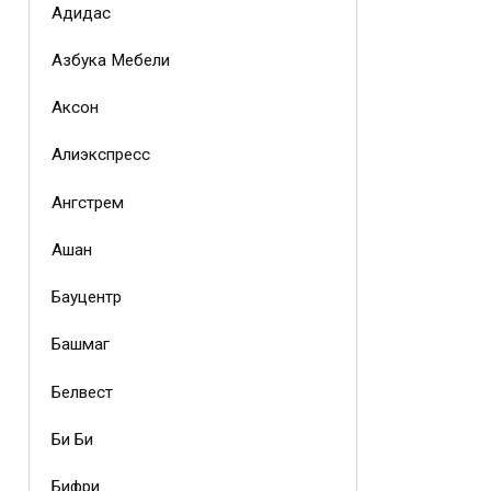
Адидас
Азбука Мебели
Аксон
Алиэкспресс
Ангстрем
Ашан
Бауцентр
Башмаг
Белвест
Би Би
Бифри