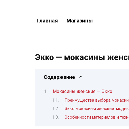
Перейти
к
содержанию
Главная
Магазины
Экко — мокасины женс
Содержание
Мокасины женские — Экко
Преимущества выбора мокасин
Экко мокасины женские: модны
Особенности материалов и тех