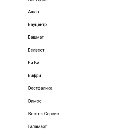
Ашан
Бауцентр
Башмаг
Белвест
Би Би
Бифри
Вестфалика
Вимос
Восток Сервис
Галамарт