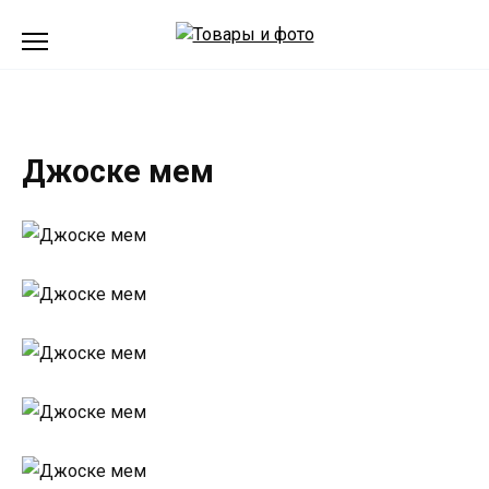
Перейти
к
содержанию
Джоске мем