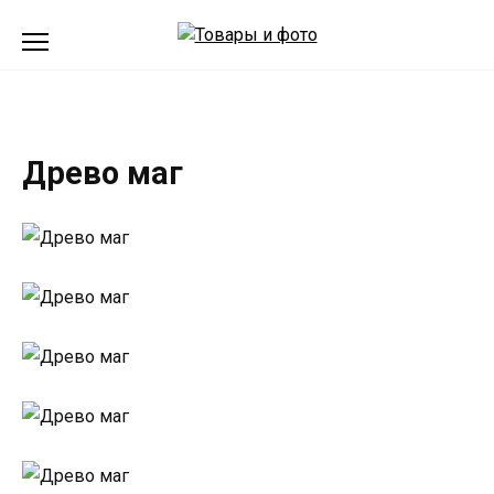
Перейти
к
содержанию
Древо маг