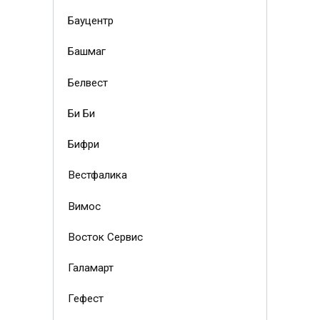
Бауцентр
Башмаг
Белвест
Би Би
Бифри
Вестфалика
Вимос
Восток Сервис
Галамарт
Гефест