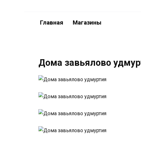
Перейти
к
содержанию
Главная
Магазины
Дома завьялово удмур