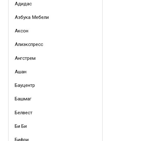
Адидас
Азбука Мебели
Аксон
Алиэкспресс
Ангстрем
Ашан
Бауцентр
Башмаг
Белвест
Би Би
Бифри