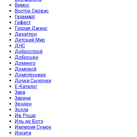
Вимос
Восток Сервис
Галамарт
Гефест
Глория Джинс
Декатлон
Детский Мир
ДНС
Добрострой
Доброцен
Доминго
Домовой
Домотехника
Дочки Сыночки
Е-Каталог
Зара
Зарина
Зенден
Золла
Ив Роше
Иль де Ботэ
Империя Сумок
Инсити