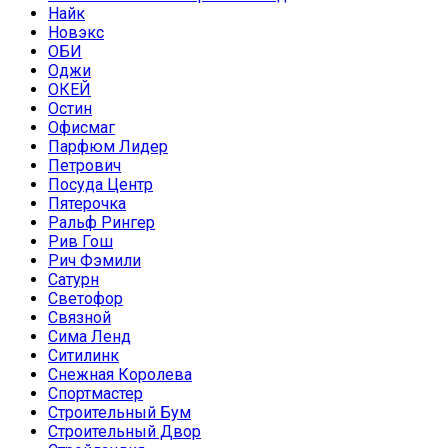
Найк
Новэкс
ОБИ
Оджи
ОКЕЙ
Остин
Офисмаг
Парфюм Лидер
Петрович
Посуда Центр
Пятерочка
Ральф Рингер
Рив Гош
Рич Фэмили
Сатурн
Светофор
Связной
Сима Ленд
Ситилинк
Снежная Королева
Спортмастер
Строительный Бум
Строительный Двор