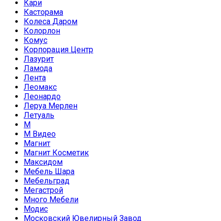
Кари
Касторама
Колеса Даром
Колорлон
Комус
Корпорация Центр
Лазурит
Ламода
Лента
Леомакс
Леонардо
Леруа Мерлен
Летуаль
М
М Видео
Магнит
Магнит Косметик
Максидом
Мебель Шара
Мебельград
Мегастрой
Много Мебели
Модис
Московский Ювелирный Завод