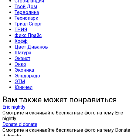
Стройландия
Твой Дом
Терволина
Технопарк
Триал Спорт
ТРИЯ
Фикс Прайс
Хофф
Цвет Диванов
Шатура
Экзист
Экко
Эконика
Эльдорадо
ЭТМ
Юничел
Вам также может понравиться
Eric nightly
Смотрите и скачивайте бесплатные фото на тему Eric
nightly.
Donate d donate
Смотрите и скачивайте бесплатные фото на тему Donate
d donate.