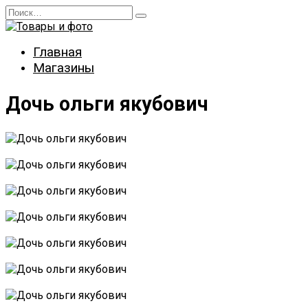
Перейти
Search
к
for:
содержанию
Главная
Магазины
Дочь ольги якубович