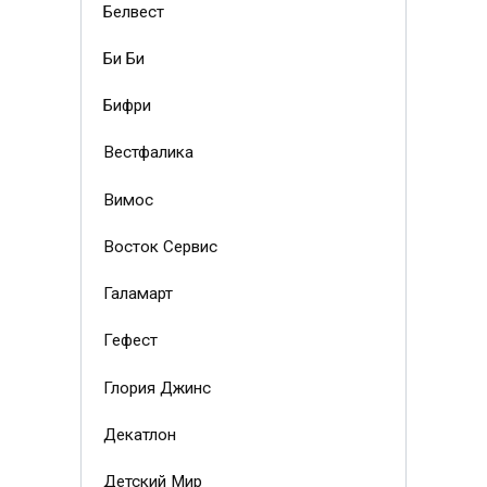
Белвест
Би Би
Бифри
Вестфалика
Вимос
Восток Сервис
Галамарт
Гефест
Глория Джинс
Декатлон
Детский Мир