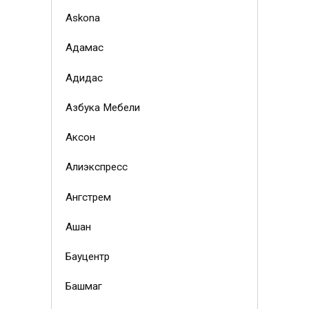
Askona
Адамас
Адидас
Азбука Мебели
Аксон
Алиэкспресс
Ангстрем
Ашан
Бауцентр
Башмаг