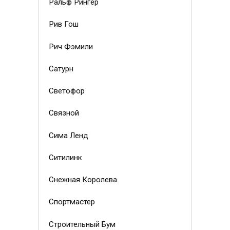
Ральф Рингер
Рив Гош
Рич Фэмили
Сатурн
Светофор
Связной
Сима Ленд
Ситилинк
Снежная Королева
Спортмастер
Строительный Бум