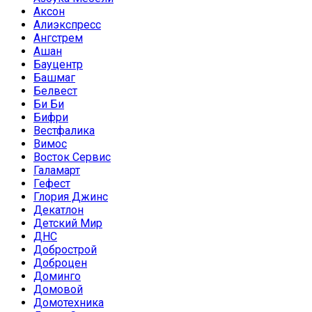
Аксон
Алиэкспресс
Ангстрем
Ашан
Бауцентр
Башмаг
Белвест
Би Би
Бифри
Вестфалика
Вимос
Восток Сервис
Галамарт
Гефест
Глория Джинс
Декатлон
Детский Мир
ДНС
Добрострой
Доброцен
Доминго
Домовой
Домотехника