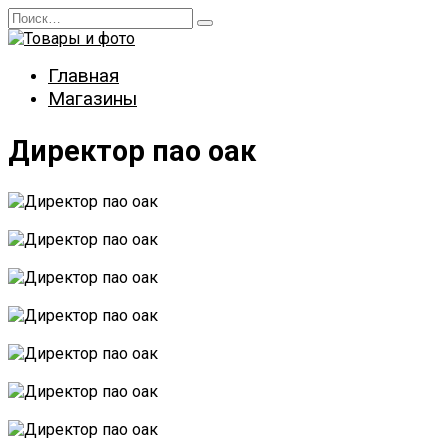
Перейти
Search
к
for:
содержанию
Главная
Магазины
Директор пао оак