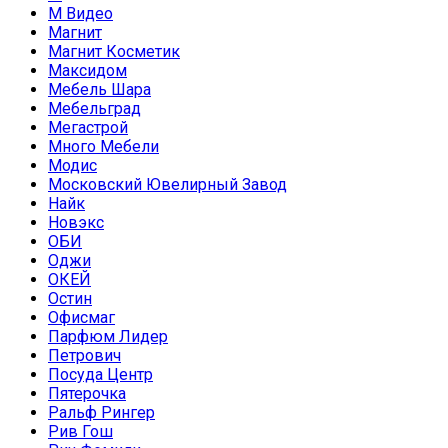
М Видео
Магнит
Магнит Косметик
Максидом
Мебель Шара
Мебельград
Мегастрой
Много Мебели
Модис
Московский Ювелирный Завод
Найк
Новэкс
ОБИ
Оджи
ОКЕЙ
Остин
Офисмаг
Парфюм Лидер
Петрович
Посуда Центр
Пятерочка
Ральф Рингер
Рив Гош