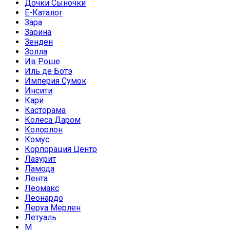
Дочки Сыночки
Е-Каталог
Зара
Зарина
Зенден
Золла
Ив Роше
Иль де Ботэ
Империя Сумок
Инсити
Кари
Касторама
Колеса Даром
Колорлон
Комус
Корпорация Центр
Лазурит
Ламода
Лента
Леомакс
Леонардо
Леруа Мерлен
Летуаль
М