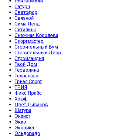
Рич Фэмили
Сатурн
Светофор
Связной
Сима Ленд
Ситилинк
Снежная Королева
Спортмастер
Строительный Бум
Строительный Двор
Стройландия
Твой Дом
Терволина
Технопарк
Триал Спорт
ТРИЯ
Фикс Прайс
Хофф
Цвет Диванов
Шатура
Экзист
Экко
Эконика
Эльдорадо