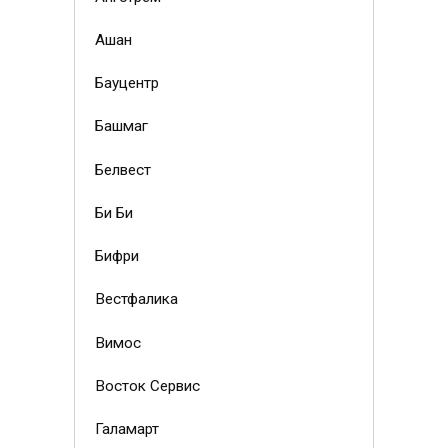
Ашан
Бауцентр
Башмаг
Белвест
Би Би
Бифри
Вестфалика
Вимос
Восток Сервис
Галамарт