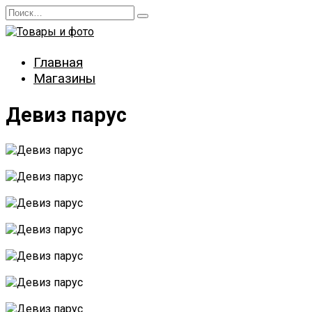
Перейти
Search
к
for:
содержанию
Главная
Магазины
Девиз парус