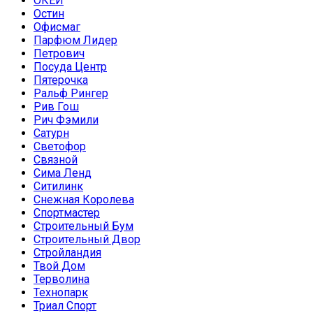
ОКЕЙ
Остин
Офисмаг
Парфюм Лидер
Петрович
Посуда Центр
Пятерочка
Ральф Рингер
Рив Гош
Рич Фэмили
Сатурн
Светофор
Связной
Сима Ленд
Ситилинк
Снежная Королева
Спортмастер
Строительный Бум
Строительный Двор
Стройландия
Твой Дом
Терволина
Технопарк
Триал Спорт