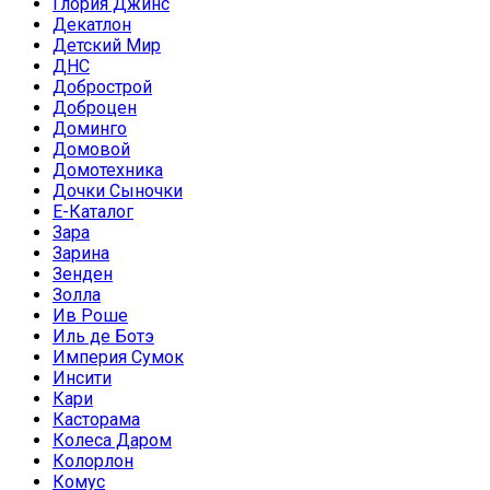
Глория Джинс
Декатлон
Детский Мир
ДНС
Добрострой
Доброцен
Доминго
Домовой
Домотехника
Дочки Сыночки
Е-Каталог
Зара
Зарина
Зенден
Золла
Ив Роше
Иль де Ботэ
Империя Сумок
Инсити
Кари
Касторама
Колеса Даром
Колорлон
Комус