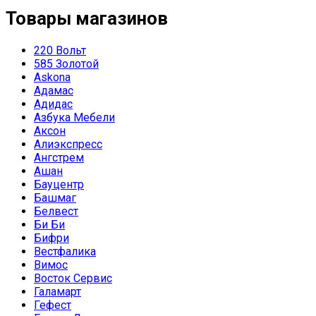
Товары магазинов
220 Вольт
585 Золотой
Askona
Адамас
Адидас
Азбука Мебели
Аксон
Алиэкспресс
Ангстрем
Ашан
Бауцентр
Башмаг
Белвест
Би Би
Бифри
Вестфалика
Вимос
Восток Сервис
Галамарт
Гефест