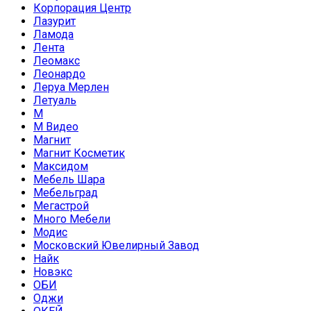
Корпорация Центр
Лазурит
Ламода
Лента
Леомакс
Леонардо
Леруа Мерлен
Летуаль
М
М Видео
Магнит
Магнит Косметик
Максидом
Мебель Шара
Мебельград
Мегастрой
Много Мебели
Модис
Московский Ювелирный Завод
Найк
Новэкс
ОБИ
Оджи