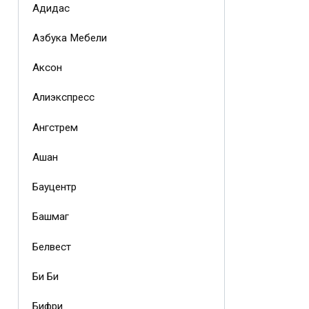
Адидас
Азбука Мебели
Аксон
Алиэкспресс
Ангстрем
Ашан
Бауцентр
Башмаг
Белвест
Би Би
Бифри