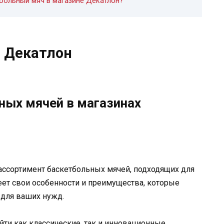
больный мяч в магазине Декатлон?
 Декатлон
ных мячей в магазинах
ссортимент баскетбольных мячей, подходящих для
ет свои особенности и преимущества, которые
для ваших нужд.
ти как классические, так и инновационные