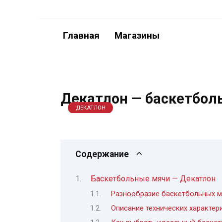
Перейти
к
содержанию
Главная
Магазины
Декатлон — баскетбол
ДЕКАТЛОН
Содержание
Баскетбольные мячи — Декатлон
Разнообразие баскетбольных м
Описание технических характер