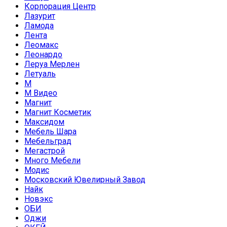
Корпорация Центр
Лазурит
Ламода
Лента
Леомакс
Леонардо
Леруа Мерлен
Летуаль
М
М Видео
Магнит
Магнит Косметик
Максидом
Мебель Шара
Мебельград
Мегастрой
Много Мебели
Модис
Московский Ювелирный Завод
Найк
Новэкс
ОБИ
Оджи