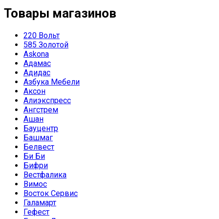
Товары магазинов
220 Вольт
585 Золотой
Askona
Адамас
Адидас
Азбука Мебели
Аксон
Алиэкспресс
Ангстрем
Ашан
Бауцентр
Башмаг
Белвест
Би Би
Бифри
Вестфалика
Вимос
Восток Сервис
Галамарт
Гефест