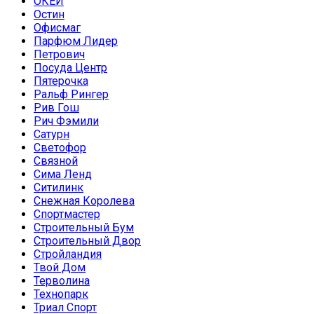
ОКЕЙ
Остин
Офисмаг
Парфюм Лидер
Петрович
Посуда Центр
Пятерочка
Ральф Рингер
Рив Гош
Рич Фэмили
Сатурн
Светофор
Связной
Сима Ленд
Ситилинк
Снежная Королева
Спортмастер
Строительный Бум
Строительный Двор
Стройландия
Твой Дом
Терволина
Технопарк
Триал Спорт