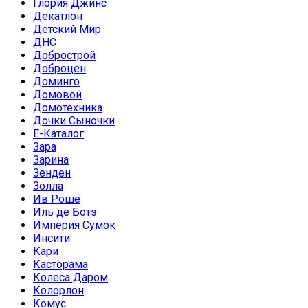
Глория Джинс
Декатлон
Детский Мир
ДНС
Добрострой
Доброцен
Доминго
Домовой
Домотехника
Дочки Сыночки
Е-Каталог
Зара
Зарина
Зенден
Золла
Ив Роше
Иль де Ботэ
Империя Сумок
Инсити
Кари
Касторама
Колеса Даром
Колорлон
Комус