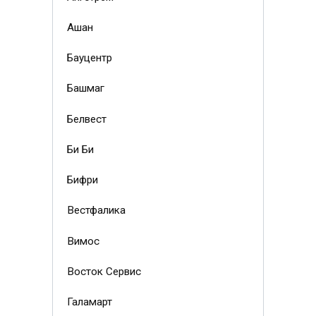
Ашан
Бауцентр
Башмаг
Белвест
Би Би
Бифри
Вестфалика
Вимос
Восток Сервис
Галамарт