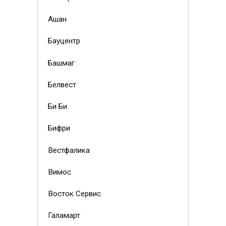
Ашан
Бауцентр
Башмаг
Белвест
Би Би
Бифри
Вестфалика
Вимос
Восток Сервис
Галамарт