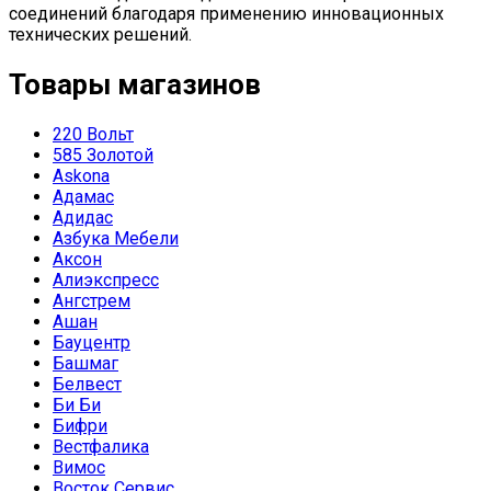
соединений благодаря применению инновационных
технических решений.
Товары магазинов
220 Вольт
585 Золотой
Askona
Адамас
Адидас
Азбука Мебели
Аксон
Алиэкспресс
Ангстрем
Ашан
Бауцентр
Башмаг
Белвест
Би Би
Бифри
Вестфалика
Вимос
Восток Сервис