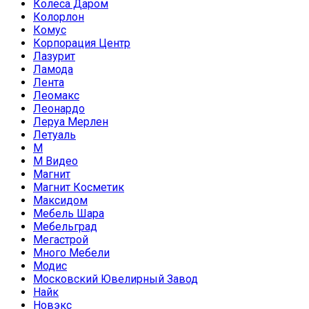
Колеса Даром
Колорлон
Комус
Корпорация Центр
Лазурит
Ламода
Лента
Леомакс
Леонардо
Леруа Мерлен
Летуаль
М
М Видео
Магнит
Магнит Косметик
Максидом
Мебель Шара
Мебельград
Мегастрой
Много Мебели
Модис
Московский Ювелирный Завод
Найк
Новэкс