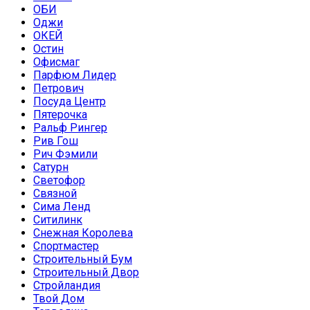
ОБИ
Оджи
ОКЕЙ
Остин
Офисмаг
Парфюм Лидер
Петрович
Посуда Центр
Пятерочка
Ральф Рингер
Рив Гош
Рич Фэмили
Сатурн
Светофор
Связной
Сима Ленд
Ситилинк
Снежная Королева
Спортмастер
Строительный Бум
Строительный Двор
Стройландия
Твой Дом