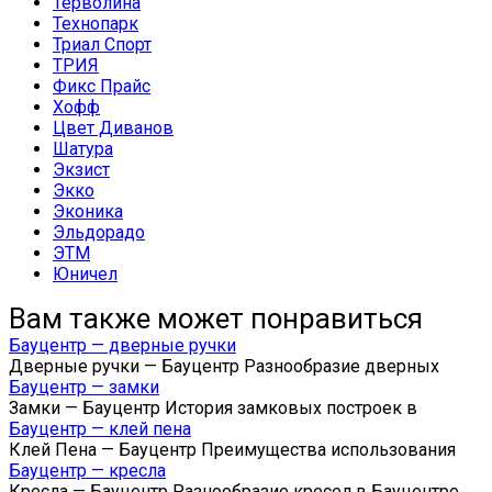
Терволина
Технопарк
Триал Спорт
ТРИЯ
Фикс Прайс
Хофф
Цвет Диванов
Шатура
Экзист
Экко
Эконика
Эльдорадо
ЭТМ
Юничел
Вам также может понравиться
Бауцентр — дверные ручки
Дверные ручки — Бауцентр Разнообразие дверных
Бауцентр — замки
Замки — Бауцентр История замковых построек в
Бауцентр — клей пена
Клей Пена — Бауцентр Преимущества использования
Бауцентр — кресла
Кресла — Бауцентр Разнообразие кресел в Бауцентре