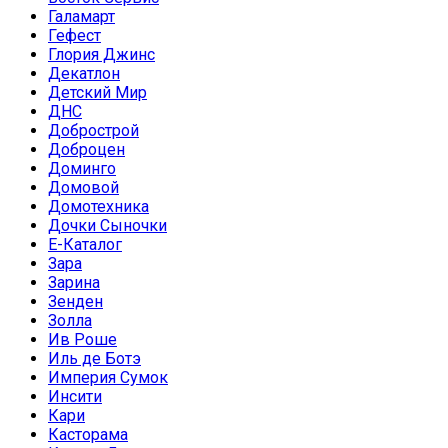
Галамарт
Гефест
Глория Джинс
Декатлон
Детский Мир
ДНС
Добрострой
Доброцен
Доминго
Домовой
Домотехника
Дочки Сыночки
Е-Каталог
Зара
Зарина
Зенден
Золла
Ив Роше
Иль де Ботэ
Империя Сумок
Инсити
Кари
Касторама