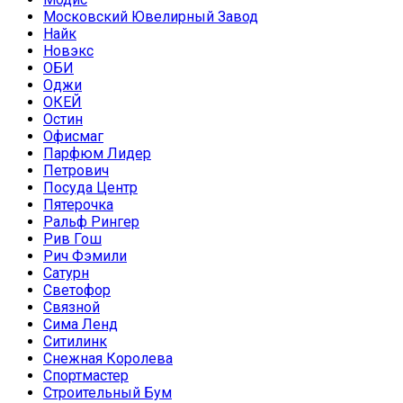
Московский Ювелирный Завод
Найк
Новэкс
ОБИ
Оджи
ОКЕЙ
Остин
Офисмаг
Парфюм Лидер
Петрович
Посуда Центр
Пятерочка
Ральф Рингер
Рив Гош
Рич Фэмили
Сатурн
Светофор
Связной
Сима Ленд
Ситилинк
Снежная Королева
Спортмастер
Строительный Бум