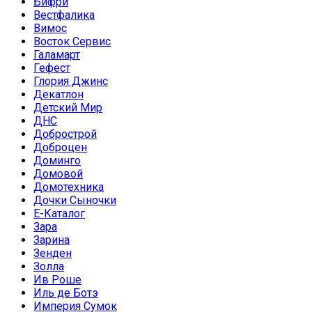
Бифри
Вестфалика
Вимос
Восток Сервис
Галамарт
Гефест
Глория Джинс
Декатлон
Детский Мир
ДНС
Добрострой
Доброцен
Доминго
Домовой
Домотехника
Дочки Сыночки
Е-Каталог
Зара
Зарина
Зенден
Золла
Ив Роше
Иль де Ботэ
Империя Сумок