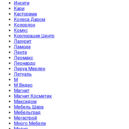
Инсити
Кари
Касторама
Колеса Даром
Колорлон
Комус
Корпорация Центр
Лазурит
Ламода
Лента
Леомакс
Леонардо
Леруа Мерлен
Летуаль
М
М Видео
Магнит
Магнит Косметик
Максидом
Мебель Шара
Мебельград
Мегастрой
Много Мебели
Модис