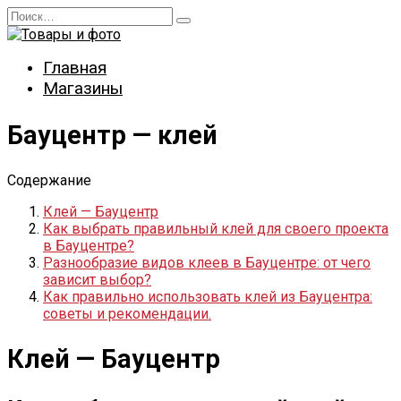
Перейти
Search
к
for:
содержанию
Главная
Магазины
Бауцентр — клей
Содержание
Клей — Бауцентр
Как выбрать правильный клей для своего проекта
в Бауцентре?
Разнообразие видов клеев в Бауцентре: от чего
зависит выбор?
Как правильно использовать клей из Бауцентра:
советы и рекомендации.
Клей — Бауцентр