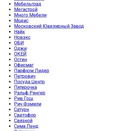
Мебельград
Мегастрой
Много Мебели
Модис
Московский Ювелирный Завод
Найк
Новэкс
ОБИ
Оджи
ОКЕЙ
Остин
Офисмаг
Парфюм Лидер
Петрович
Посуда Центр
Пятерочка
Ральф Рингер
Рив Гош
Рич Фэмили
Сатурн
Светофор
Связной
Сима Ленд