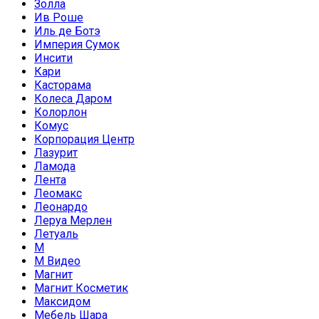
Золла
Ив Роше
Иль де Ботэ
Империя Сумок
Инсити
Кари
Касторама
Колеса Даром
Колорлон
Комус
Корпорация Центр
Лазурит
Ламода
Лента
Леомакс
Леонардо
Леруа Мерлен
Летуаль
М
М Видео
Магнит
Магнит Косметик
Максидом
Мебель Шара