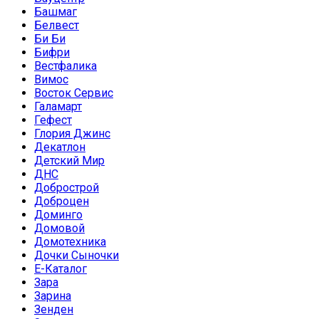
Башмаг
Белвест
Би Би
Бифри
Вестфалика
Вимос
Восток Сервис
Галамарт
Гефест
Глория Джинс
Декатлон
Детский Мир
ДНС
Добрострой
Доброцен
Доминго
Домовой
Домотехника
Дочки Сыночки
Е-Каталог
Зара
Зарина
Зенден