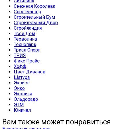
Ситилинк
Снежная Королева
Спортмастер
Строительный Бум
Строительный Двор
Стройландия
Твой Дом
Терволина
Технопарк
Триал Спорт
ТРИЯ
Фикс Прайс
Хофф
Цвет Диванов
Шатура
Экзист
Экко
Эконика
Эльдорадо
ЭТМ
Юничел
Вам также может понравиться
Бауцентр — грунтовка