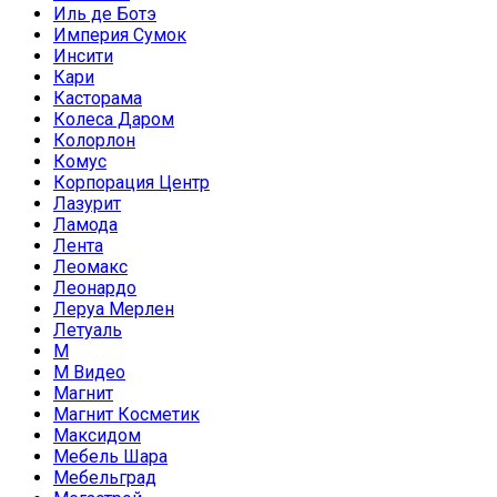
Иль де Ботэ
Империя Сумок
Инсити
Кари
Касторама
Колеса Даром
Колорлон
Комус
Корпорация Центр
Лазурит
Ламода
Лента
Леомакс
Леонардо
Леруа Мерлен
Летуаль
М
М Видео
Магнит
Магнит Косметик
Максидом
Мебель Шара
Мебельград