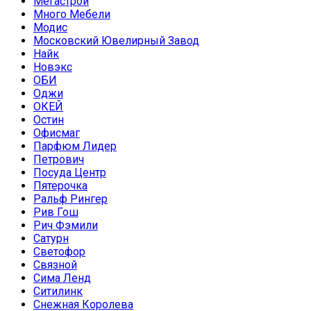
Мегастрой
Много Мебели
Модис
Московский Ювелирный Завод
Найк
Новэкс
ОБИ
Оджи
ОКЕЙ
Остин
Офисмаг
Парфюм Лидер
Петрович
Посуда Центр
Пятерочка
Ральф Рингер
Рив Гош
Рич Фэмили
Сатурн
Светофор
Связной
Сима Ленд
Ситилинк
Снежная Королева