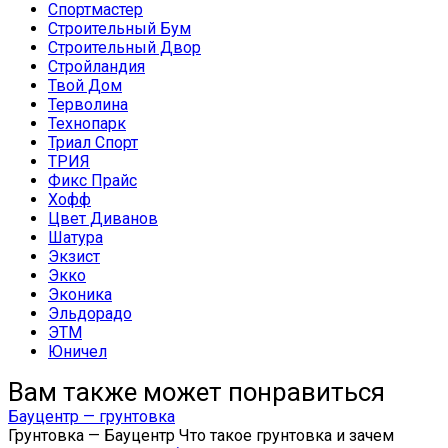
Спортмастер
Строительный Бум
Строительный Двор
Стройландия
Твой Дом
Терволина
Технопарк
Триал Спорт
ТРИЯ
Фикс Прайс
Хофф
Цвет Диванов
Шатура
Экзист
Экко
Эконика
Эльдорадо
ЭТМ
Юничел
Вам также может понравиться
Бауцентр — грунтовка
Грунтовка — Бауцентр Что такое грунтовка и зачем