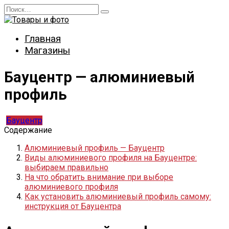
Перейти
Search
к
for:
содержанию
Главная
Магазины
Бауцентр — алюминиевый
профиль
Бауцентр
Содержание
Алюминиевый профиль — Бауцентр
Виды алюминиевого профиля на Бауцентре:
выбираем правильно
На что обратить внимание при выборе
алюминиевого профиля
Как установить алюминиевый профиль самому:
инструкция от Бауцентра