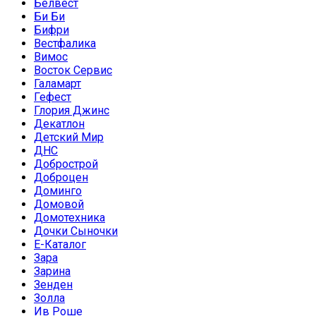
Белвест
Би Би
Бифри
Вестфалика
Вимос
Восток Сервис
Галамарт
Гефест
Глория Джинс
Декатлон
Детский Мир
ДНС
Добрострой
Доброцен
Доминго
Домовой
Домотехника
Дочки Сыночки
Е-Каталог
Зара
Зарина
Зенден
Золла
Ив Роше