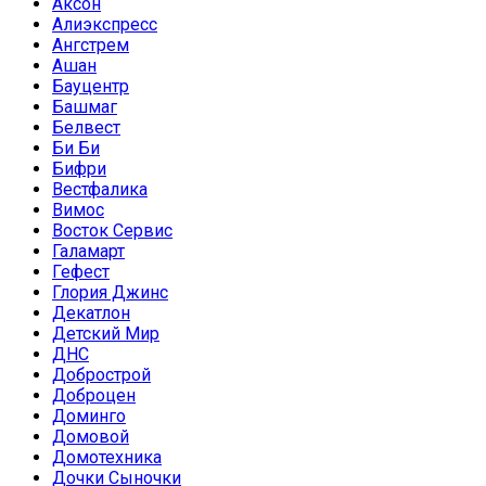
Аксон
Алиэкспресс
Ангстрем
Ашан
Бауцентр
Башмаг
Белвест
Би Би
Бифри
Вестфалика
Вимос
Восток Сервис
Галамарт
Гефест
Глория Джинс
Декатлон
Детский Мир
ДНС
Добрострой
Доброцен
Доминго
Домовой
Домотехника
Дочки Сыночки