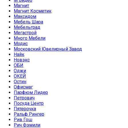
М Видео
Магнит
Магнит Косметик
Максидом
Мебель Шара
Мебельград
Мегастрой
Много Мебели
Модис
Московский Ювелирный Завод
Найк
Новэкс
ОБИ
Оджи
ОКЕЙ
Остин
Офисмаг
Парфюм Лидер
Петрович
Посуда Центр
Пятерочка
Ральф Рингер
Рив Гош
Рич Фэмили