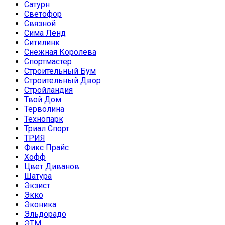
Сатурн
Светофор
Связной
Сима Ленд
Ситилинк
Снежная Королева
Спортмастер
Строительный Бум
Строительный Двор
Стройландия
Твой Дом
Терволина
Технопарк
Триал Спорт
ТРИЯ
Фикс Прайс
Хофф
Цвет Диванов
Шатура
Экзист
Экко
Эконика
Эльдорадо
ЭТМ