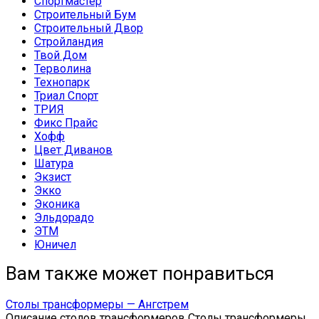
Спортмастер
Строительный Бум
Строительный Двор
Стройландия
Твой Дом
Терволина
Технопарк
Триал Спорт
ТРИЯ
Фикс Прайс
Хофф
Цвет Диванов
Шатура
Экзист
Экко
Эконика
Эльдорадо
ЭТМ
Юничел
Вам также может понравиться
Столы трансформеры — Ангстрем
Описание столов трансформеров Столы трансформеры