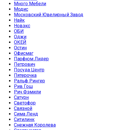
Много Мебели
Модис
Московский Ювелирный Завод
Найк
Новэкс
ОБИ
Оджи
ОКЕЙ
Остин
Офисмаг
Парфюм Лидер
Петрович
Посуда Центр
Пятерочка
Ральф Рингер
Рив Гош
Рич Фэмили
Сатурн
Светофор
Связной
Сима Ленд
Ситилинк
Снежная Королева