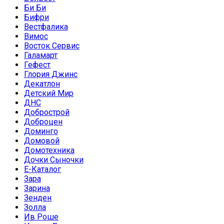
Би Би
Бифри
Вестфалика
Вимос
Восток Сервис
Галамарт
Гефест
Глория Джинс
Декатлон
Детский Мир
ДНС
Добрострой
Доброцен
Доминго
Домовой
Домотехника
Дочки Сыночки
Е-Каталог
Зара
Зарина
Зенден
Золла
Ив Роше