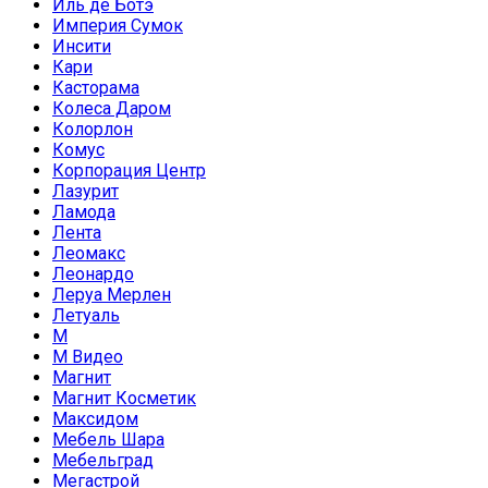
Иль де Ботэ
Империя Сумок
Инсити
Кари
Касторама
Колеса Даром
Колорлон
Комус
Корпорация Центр
Лазурит
Ламода
Лента
Леомакс
Леонардо
Леруа Мерлен
Летуаль
М
М Видео
Магнит
Магнит Косметик
Максидом
Мебель Шара
Мебельград
Мегастрой