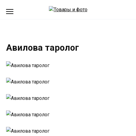
Перейти
к
содержанию
Авилова таролог