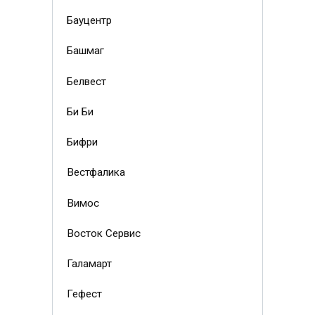
Бауцентр
Башмаг
Белвест
Би Би
Бифри
Вестфалика
Вимос
Восток Сервис
Галамарт
Гефест