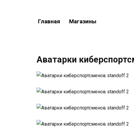
Перейти
к
содержанию
Главная
Магазины
Аватарки киберспортсм