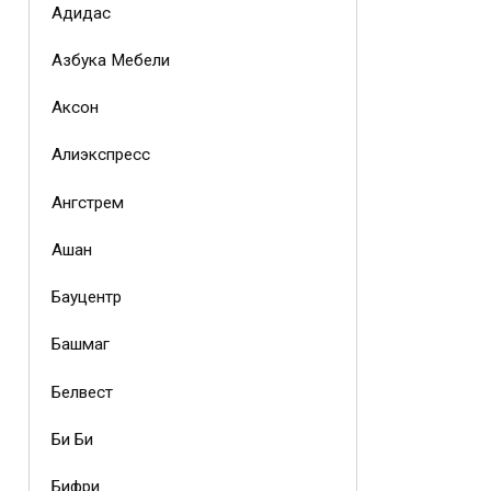
Адидас
Азбука Мебели
Аксон
Алиэкспресс
Ангстрем
Ашан
Бауцентр
Башмаг
Белвест
Би Би
Бифри