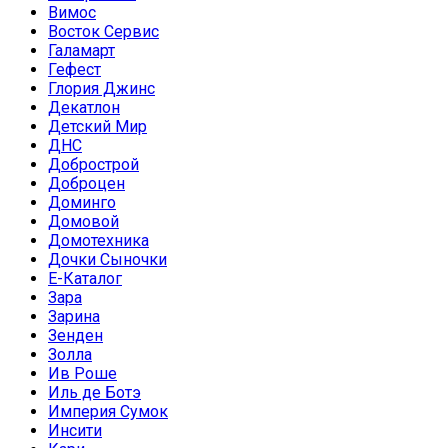
Вимос
Восток Сервис
Галамарт
Гефест
Глория Джинс
Декатлон
Детский Мир
ДНС
Добрострой
Доброцен
Доминго
Домовой
Домотехника
Дочки Сыночки
Е-Каталог
Зара
Зарина
Зенден
Золла
Ив Роше
Иль де Ботэ
Империя Сумок
Инсити