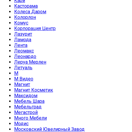
Кари
Касторама
Колеса Даром
Колорлон
Комус
Корпорация Центр
Лазурит
Ламода
Лента
Леомакс
Леонардо
Леруа Мерлен
Летуаль
М
М Видео
Магнит
Магнит Косметик
Максидом
Мебель Шара
Мебельград
Мегастрой
Много Мебели
Модис
Московский Ювелирный Завод