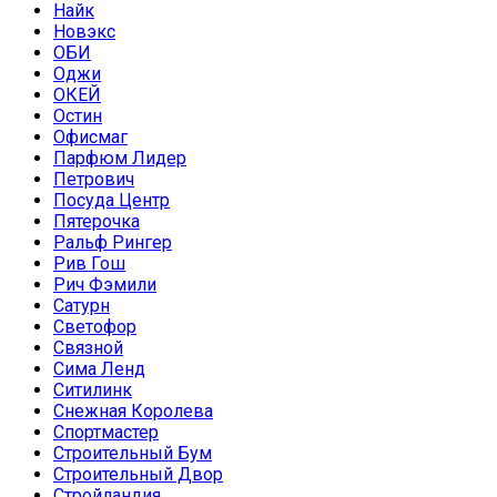
Найк
Новэкс
ОБИ
Оджи
ОКЕЙ
Остин
Офисмаг
Парфюм Лидер
Петрович
Посуда Центр
Пятерочка
Ральф Рингер
Рив Гош
Рич Фэмили
Сатурн
Светофор
Связной
Сима Ленд
Ситилинк
Снежная Королева
Спортмастер
Строительный Бум
Строительный Двор
Стройландия