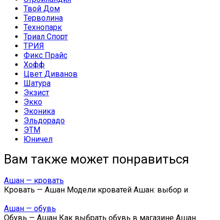
Твой Дом
Терволина
Технопарк
Триал Спорт
ТРИЯ
Фикс Прайс
Хофф
Цвет Диванов
Шатура
Экзист
Экко
Эконика
Эльдорадо
ЭТМ
Юничел
Вам также может понравиться
Ашан — кровать
Кровать — Ашан Модели кроватей Ашан: выбор и
Ашан — обувь
Обувь — Ашан Как выбрать обувь в магазине Ашан