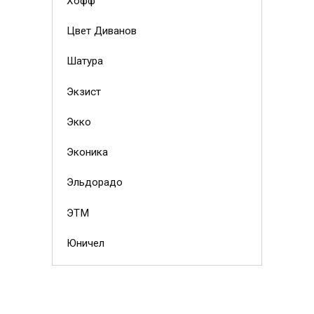
Хофф
Цвет Диванов
Шатура
Экзист
Экко
Эконика
Эльдорадо
ЭТМ
Юничел