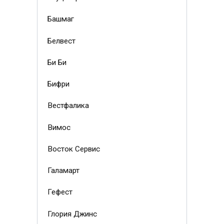
Башмаг
Белвест
Би Би
Бифри
Вестфалика
Вимос
Восток Сервис
Галамарт
Гефест
Глория Джинс