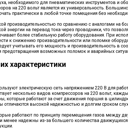
уха, необходимого для пневматических инструментов и об
ров на 220 вольт является их универсальность. Большин
лючать практически в любой точке помещения без необход
ой производительностью по сравнению с аналогами на боле
й энергии на перевод тока через проводники, что позвол
ечивает более стабильную работу оборудования. При испо
ести к снижению производительности или поломке оборуд
ледует учитывать его мощность и производительность в с
ля предотвращения возможных поломок и аварийных ситуа
 их характеристики
пользуют электрическую сеть напряжением 220 В для рабо
ствует несколько видов компрессоров на 220 вольт, кажды
, которые работают за счет движения поршня в цилиндре
 отличаются высокой надежностью и долгим сроком служб
оторые работают по принципу перемещения газов между д
ни менее надежны из-за большего количества движущихся 
укции.