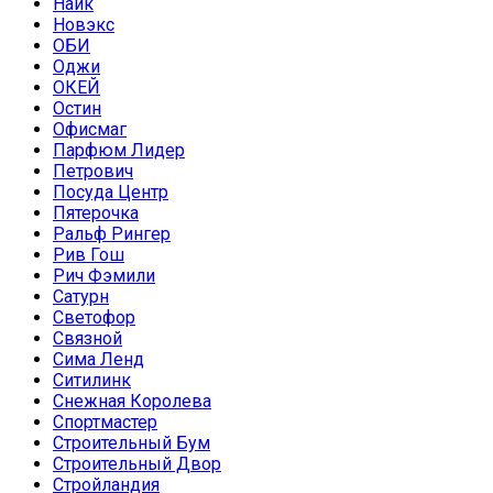
Найк
Новэкс
ОБИ
Оджи
ОКЕЙ
Остин
Офисмаг
Парфюм Лидер
Петрович
Посуда Центр
Пятерочка
Ральф Рингер
Рив Гош
Рич Фэмили
Сатурн
Светофор
Связной
Сима Ленд
Ситилинк
Снежная Королева
Спортмастер
Строительный Бум
Строительный Двор
Стройландия