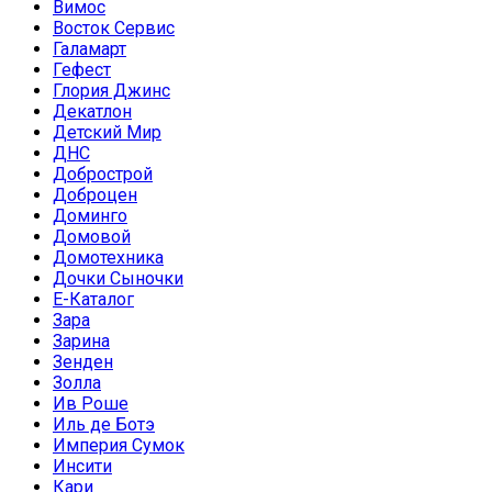
Вимос
Восток Сервис
Галамарт
Гефест
Глория Джинс
Декатлон
Детский Мир
ДНС
Добрострой
Доброцен
Доминго
Домовой
Домотехника
Дочки Сыночки
Е-Каталог
Зара
Зарина
Зенден
Золла
Ив Роше
Иль де Ботэ
Империя Сумок
Инсити
Кари