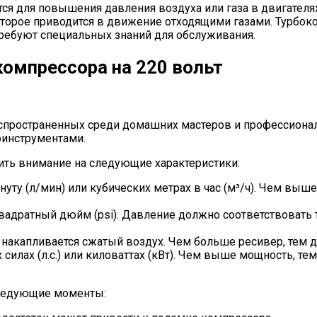
я для повышения давления воздуха или газа в двигателях 
оторое приводится в движение отходящими газами. Турбо
требуют специальных знаний для обслуживания.
компрессора на 220 вольт
спространенных среди домашних мастеров и профессионал
оинструментами.
ить внимание на следующие характеристики:
инуту (л/мин) или кубических метрах в час (м³/ч). Чем вы
а квадратный дюйм (psi). Давление должно соответствовать
ой накапливается сжатый воздух. Чем больше ресивер, тем
 силах (л.с.) или киловаттах (кВт). Чем выше мощность, те
следующие моменты: