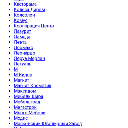
Касторама
Колеса Даром
Колорлон
Комус
Корпорация Центр
Лазурит
Ламода
Лента
Леомакс
Леонардо
Леруа Мерлен
Летуаль
М
М Видео
Магнит
Магнит Косметик
Максидом
Мебель Шара
Мебельград
Мегастрой
Много Мебели
Модис
Московский Ювелирный Завод