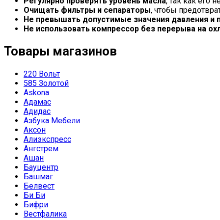
Регулярно проверять уровень масла
, так как его
Очищать фильтры и сепараторы
, чтобы предотвра
Не превышать допустимые значения давления и 
Не использовать компрессор без перерыва на о
Товары магазинов
220 Вольт
585 Золотой
Askona
Адамас
Адидас
Азбука Мебели
Аксон
Алиэкспресс
Ангстрем
Ашан
Бауцентр
Башмаг
Белвест
Би Би
Бифри
Вестфалика