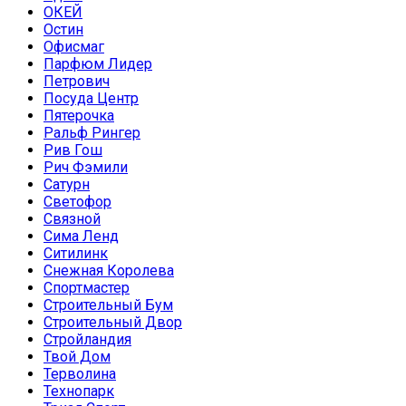
ОКЕЙ
Остин
Офисмаг
Парфюм Лидер
Петрович
Посуда Центр
Пятерочка
Ральф Рингер
Рив Гош
Рич Фэмили
Сатурн
Светофор
Связной
Сима Ленд
Ситилинк
Снежная Королева
Спортмастер
Строительный Бум
Строительный Двор
Стройландия
Твой Дом
Терволина
Технопарк