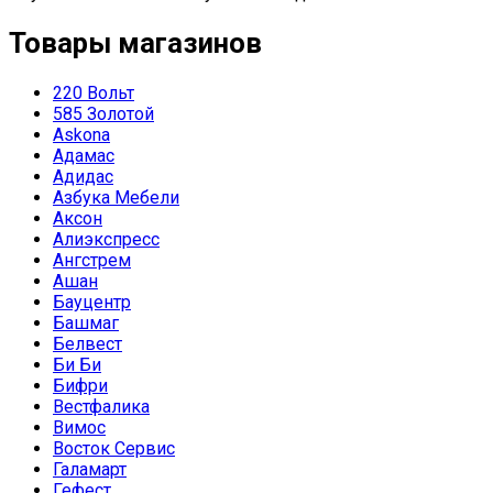
Товары магазинов
220 Вольт
585 Золотой
Askona
Адамас
Адидас
Азбука Мебели
Аксон
Алиэкспресс
Ангстрем
Ашан
Бауцентр
Башмаг
Белвест
Би Би
Бифри
Вестфалика
Вимос
Восток Сервис
Галамарт
Гефест