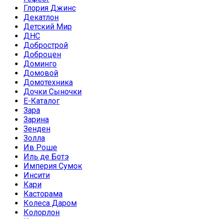
Глория Джинс
Декатлон
Детский Мир
ДНС
Добрострой
Доброцен
Доминго
Домовой
Домотехника
Дочки Сыночки
Е-Каталог
Зара
Зарина
Зенден
Золла
Ив Роше
Иль де Ботэ
Империя Сумок
Инсити
Кари
Касторама
Колеса Даром
Колорлон