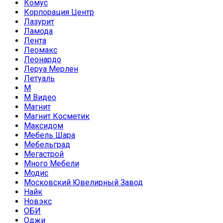
Комус
Корпорация Центр
Лазурит
Ламода
Лента
Леомакс
Леонардо
Леруа Мерлен
Летуаль
М
М Видео
Магнит
Магнит Косметик
Максидом
Мебель Шара
Мебельград
Мегастрой
Много Мебели
Модис
Московский Ювелирный Завод
Найк
Новэкс
ОБИ
Оджи