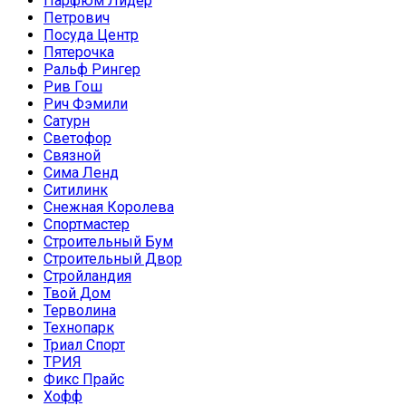
Парфюм Лидер
Петрович
Посуда Центр
Пятерочка
Ральф Рингер
Рив Гош
Рич Фэмили
Сатурн
Светофор
Связной
Сима Ленд
Ситилинк
Снежная Королева
Спортмастер
Строительный Бум
Строительный Двор
Стройландия
Твой Дом
Терволина
Технопарк
Триал Спорт
ТРИЯ
Фикс Прайс
Хофф