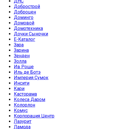
ДНС
Добрострой
Доброцен
Доминго
Домовой
Домотехника
Дочки Сыночки
Е-Каталог
Зара
Зарина
Зенден
Золла
Ив Роше
Иль де Ботэ
Империя Сумок
Инсити
Кари
Касторама
Колеса Даром
Колорлон
Комус
Корпорация Центр
Лазурит
Ламода