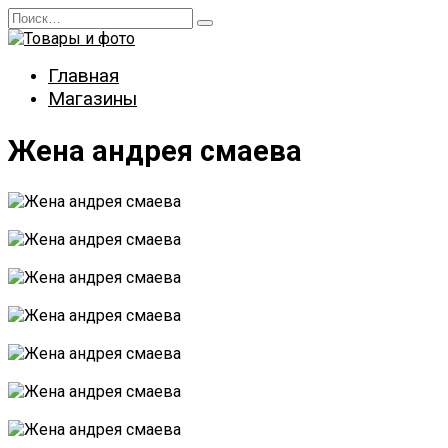
Перейти
Search
к
for:
содержанию
Главная
Магазины
Жена андрея смаева