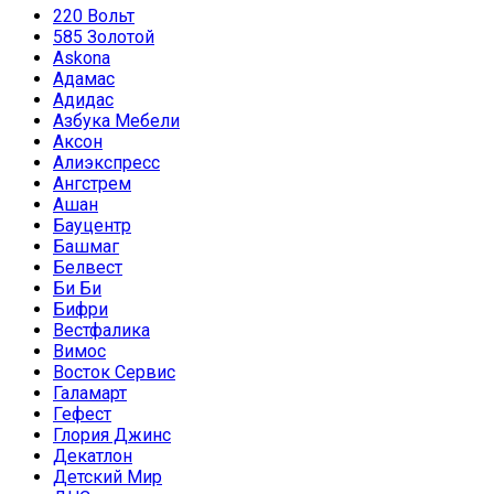
220 Вольт
585 Золотой
Askona
Адамас
Адидас
Азбука Мебели
Аксон
Алиэкспресс
Ангстрем
Ашан
Бауцентр
Башмаг
Белвест
Би Би
Бифри
Вестфалика
Вимос
Восток Сервис
Галамарт
Гефест
Глория Джинс
Декатлон
Детский Мир