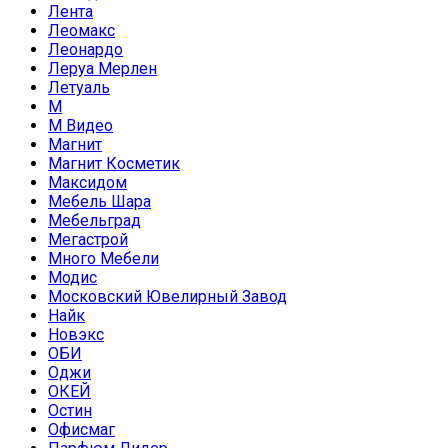
Лента
Леомакс
Леонардо
Леруа Мерлен
Летуаль
М
М Видео
Магнит
Магнит Косметик
Максидом
Мебель Шара
Мебельград
Мегастрой
Много Мебели
Модис
Московский Ювелирный Завод
Найк
Новэкс
ОБИ
Оджи
ОКЕЙ
Остин
Офисмаг