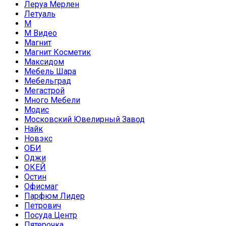
Леруа Мерлен
Летуаль
М
М Видео
Магнит
Магнит Косметик
Максидом
Мебель Шара
Мебельград
Мегастрой
Много Мебели
Модис
Московский Ювелирный Завод
Найк
Новэкс
ОБИ
Оджи
ОКЕЙ
Остин
Офисмаг
Парфюм Лидер
Петрович
Посуда Центр
Пятерочка