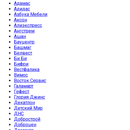
Адамас
Адидас
Азбука Мебели
Аксон
Алиэкспресс
Ангстрем
Ашан
Бауцентр
Башмаг
Белвест
Би Би
Бифри
Вестфалика
Вимос
Восток Сервис
Галамарт
Гефест
Глория Джинс
Декатлон
Детский Мир
ДНС
Добрострой
Доброцен