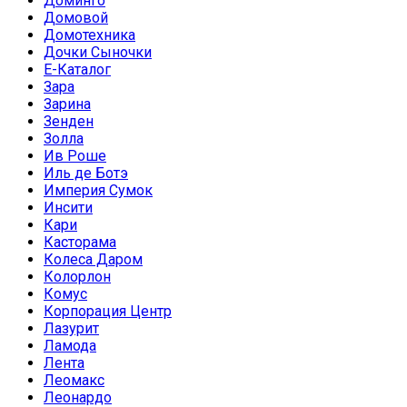
Доминго
Домовой
Домотехника
Дочки Сыночки
Е-Каталог
Зара
Зарина
Зенден
Золла
Ив Роше
Иль де Ботэ
Империя Сумок
Инсити
Кари
Касторама
Колеса Даром
Колорлон
Комус
Корпорация Центр
Лазурит
Ламода
Лента
Леомакс
Леонардо