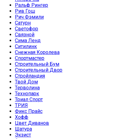
Ральф Рингер
Рив Гош
Рич Фэмили
Сатурн
Светофор
Связной
Сима Ленд
Ситилинк
Снежная Королева
Спортмастер
Строительный Бум
Строительный Двор
Стройландия
Твой Дом
Терволина
Технопарк
Триал Спорт
ТРИЯ
Фикс Прайс
Хофф
Цвет Диванов
Шатура
Экзист