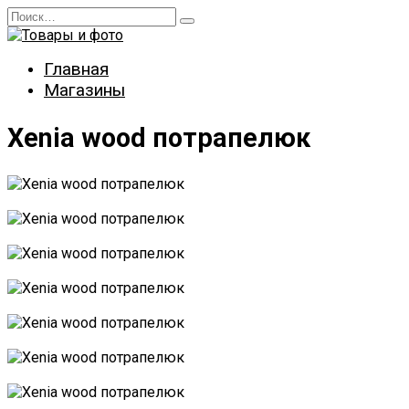
Перейти
Search
к
for:
содержанию
Главная
Магазины
Xenia wood потрапелюк