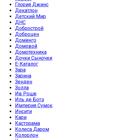
Глория Джинс
Декатлон
Детский Мир
ДНС
Добрострой
Доброцен
Доминго
Домовой
Домотехника
Дочки Сыночки
Е-Каталог
Зара
Зарина
Зенден
Золла
Ив Роше
Иль де Ботэ
Империя Сумок
Инсити
Кари
Касторама
Колеса Даром
Колорлон