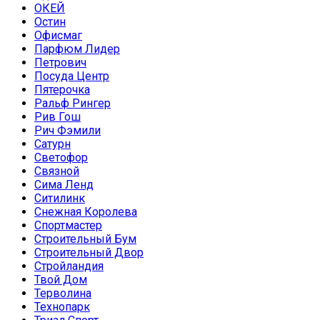
ОКЕЙ
Остин
Офисмаг
Парфюм Лидер
Петрович
Посуда Центр
Пятерочка
Ральф Рингер
Рив Гош
Рич Фэмили
Сатурн
Светофор
Связной
Сима Ленд
Ситилинк
Снежная Королева
Спортмастер
Строительный Бум
Строительный Двор
Стройландия
Твой Дом
Терволина
Технопарк