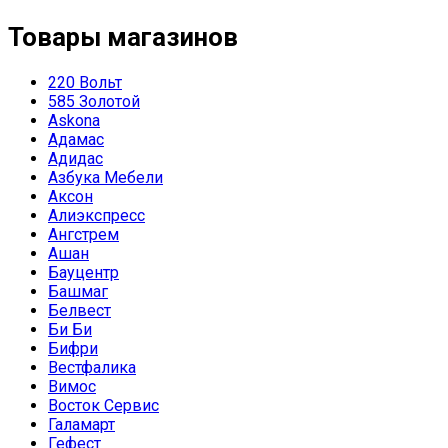
Товары магазинов
220 Вольт
585 Золотой
Askona
Адамас
Адидас
Азбука Мебели
Аксон
Алиэкспресс
Ангстрем
Ашан
Бауцентр
Башмаг
Белвест
Би Би
Бифри
Вестфалика
Вимос
Восток Сервис
Галамарт
Гефест