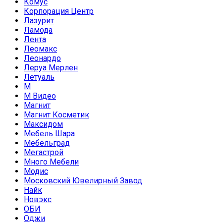
Комус
Корпорация Центр
Лазурит
Ламода
Лента
Леомакс
Леонардо
Леруа Мерлен
Летуаль
М
М Видео
Магнит
Магнит Косметик
Максидом
Мебель Шара
Мебельград
Мегастрой
Много Мебели
Модис
Московский Ювелирный Завод
Найк
Новэкс
ОБИ
Оджи