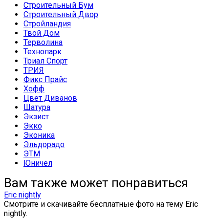
Строительный Бум
Строительный Двор
Стройландия
Твой Дом
Терволина
Технопарк
Триал Спорт
ТРИЯ
Фикс Прайс
Хофф
Цвет Диванов
Шатура
Экзист
Экко
Эконика
Эльдорадо
ЭТМ
Юничел
Вам также может понравиться
Eric nightly
Смотрите и скачивайте бесплатные фото на тему Eric
nightly.