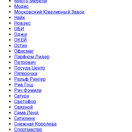
Много Мебели
Модис
Московский Ювелирный Завод
Найк
Новэкс
ОБИ
Оджи
ОКЕЙ
Остин
Офисмаг
Парфюм Лидер
Петрович
Посуда Центр
Пятерочка
Ральф Рингер
Рив Гош
Рич Фэмили
Сатурн
Светофор
Связной
Сима Ленд
Ситилинк
Снежная Королева
Спортмастер