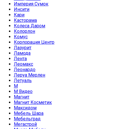
Империя Сумок
Инсити
Кари
Касторама
Колеса Даром
Колорлон
Комус
Корпорация Центр
Лазурит
Ламода
Лента
Леомакс
Леонардо
Леруа Мерлен
Летуаль
М
М Видео
Магнит
Магнит Косметик
Максидом
Мебель Шара
Мебельград
Мегастрой