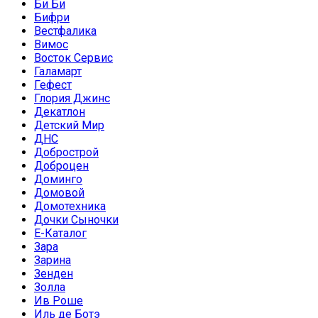
Би Би
Бифри
Вестфалика
Вимос
Восток Сервис
Галамарт
Гефест
Глория Джинс
Декатлон
Детский Мир
ДНС
Добрострой
Доброцен
Доминго
Домовой
Домотехника
Дочки Сыночки
Е-Каталог
Зара
Зарина
Зенден
Золла
Ив Роше
Иль де Ботэ