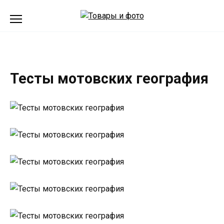
Перейти
к
содержанию
Тесты мотовских география