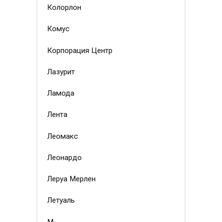
Колорлон
Комус
Корпорация Центр
Лазурит
Ламода
Лента
Леомакс
Леонардо
Леруа Мерлен
Летуаль
М