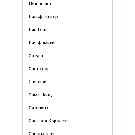
Пятерочка
Ральф Рингер
Рив Гош
Рич Фэмили
Сатурн
Светофор
Связной
Сима Ленд
Ситилинк
Снежная Королева
Спортмастер