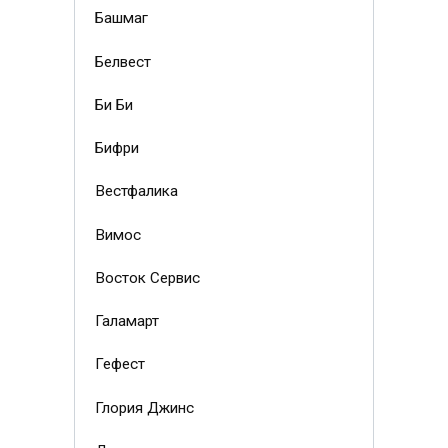
Башмаг
Белвест
Би Би
Бифри
Вестфалика
Вимос
Восток Сервис
Галамарт
Гефест
Глория Джинс