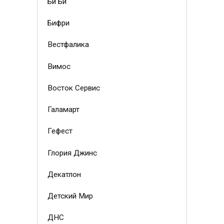
Би Би
Бифри
Вестфалика
Вимос
Восток Сервис
Галамарт
Гефест
Глория Джинс
Декатлон
Детский Мир
ДНС