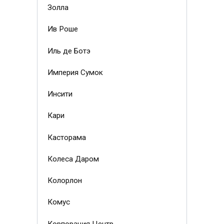
Золла
Ив Роше
Иль де Ботэ
Империя Сумок
Инсити
Кари
Касторама
Колеса Даром
Колорлон
Комус
Корпорация Центр