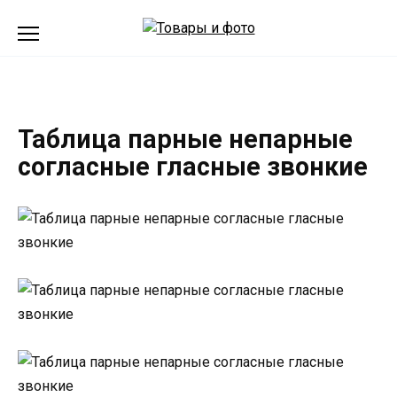
Перейти
к
содержанию
Таблица парные непарные
согласные гласные звонкие