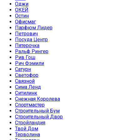
Оджи
ОКЕЙ
Остин
Офисмаг
Парфюм Лидер
Петрович
Посуда Центр
Пятерочка
Ральф Рингер
Рив Гош
Рич Фэмили
Сатурн
Светофор
Связной
Сима Ленд
Ситилинк
Снежная Королева
Спортмастер
Строительный Бум
Строительный Двор
Стройландия
Твой Дом
Терволина