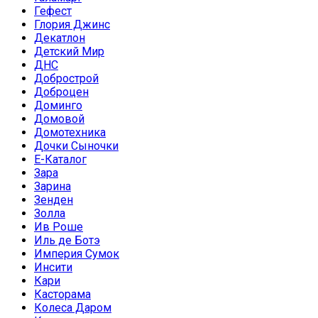
Гефест
Глория Джинс
Декатлон
Детский Мир
ДНС
Добрострой
Доброцен
Доминго
Домовой
Домотехника
Дочки Сыночки
Е-Каталог
Зара
Зарина
Зенден
Золла
Ив Роше
Иль де Ботэ
Империя Сумок
Инсити
Кари
Касторама
Колеса Даром