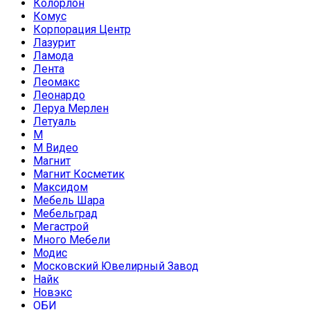
Колорлон
Комус
Корпорация Центр
Лазурит
Ламода
Лента
Леомакс
Леонардо
Леруа Мерлен
Летуаль
М
М Видео
Магнит
Магнит Косметик
Максидом
Мебель Шара
Мебельград
Мегастрой
Много Мебели
Модис
Московский Ювелирный Завод
Найк
Новэкс
ОБИ