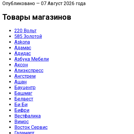
Опубликовано — 07 Август 2026 года
Товары магазинов
220 Вольт
585 Золотой
Askona
Адамас
Адидас
Азбука Мебели
Аксон
Алиэкспресс
Ангстрем
Ашан
Бауцентр
Башмаг
Белвест
Би Би
Бифри
Вестфалика
Вимос
Восток Сервис
Галамарт