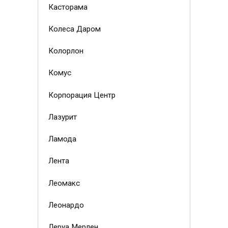
Касторама
Колеса Даром
Колорлон
Комус
Корпорация Центр
Лазурит
Ламода
Лента
Леомакс
Леонардо
Леруа Мерлен