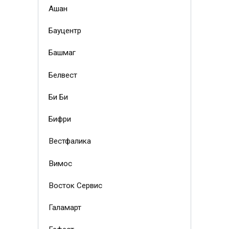
Ашан
Бауцентр
Башмаг
Белвест
Би Би
Бифри
Вестфалика
Вимос
Восток Сервис
Галамарт