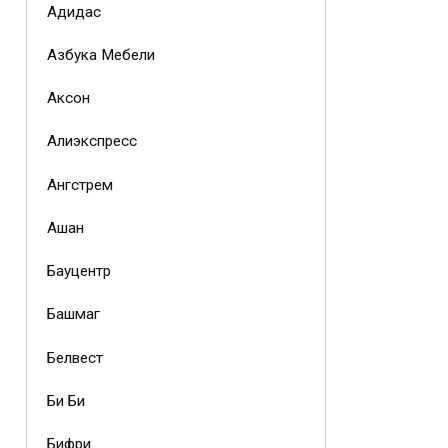
Адидас
Азбука Мебели
Аксон
Алиэкспресс
Ангстрем
Ашан
Бауцентр
Башмаг
Белвест
Би Би
Бифри