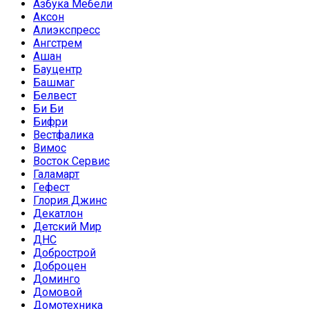
Азбука Мебели
Аксон
Алиэкспресс
Ангстрем
Ашан
Бауцентр
Башмаг
Белвест
Би Би
Бифри
Вестфалика
Вимос
Восток Сервис
Галамарт
Гефест
Глория Джинс
Декатлон
Детский Мир
ДНС
Добрострой
Доброцен
Доминго
Домовой
Домотехника