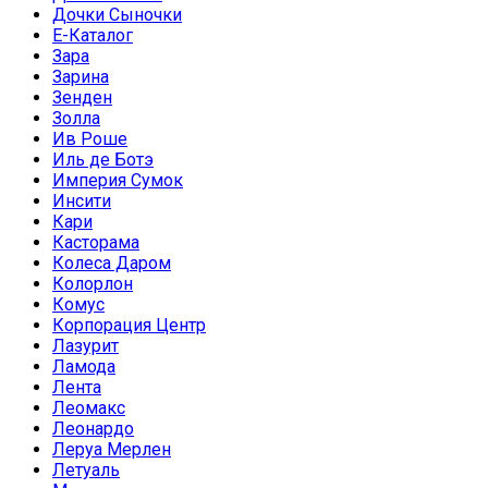
Дочки Сыночки
Е-Каталог
Зара
Зарина
Зенден
Золла
Ив Роше
Иль де Ботэ
Империя Сумок
Инсити
Кари
Касторама
Колеса Даром
Колорлон
Комус
Корпорация Центр
Лазурит
Ламода
Лента
Леомакс
Леонардо
Леруа Мерлен
Летуаль