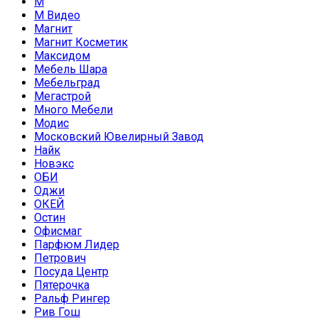
М
М Видео
Магнит
Магнит Косметик
Максидом
Мебель Шара
Мебельград
Мегастрой
Много Мебели
Модис
Московский Ювелирный Завод
Найк
Новэкс
ОБИ
Оджи
ОКЕЙ
Остин
Офисмаг
Парфюм Лидер
Петрович
Посуда Центр
Пятерочка
Ральф Рингер
Рив Гош