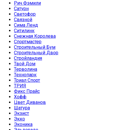
Рич Фэмили
Сатурн
Светофор
Связной
Сима Ленд
Ситилинк
Снежная Королева
Спортмастер
Строительный Бум
Строительный Двор
Стройландия
Твой Дом
Терволина
Технопарк
Триал Спорт
ТРИЯ
Фикс Прайс
Хофф
Цвет Диванов
Шатура
Экзист
Экко
Эконика
Эльдорадо