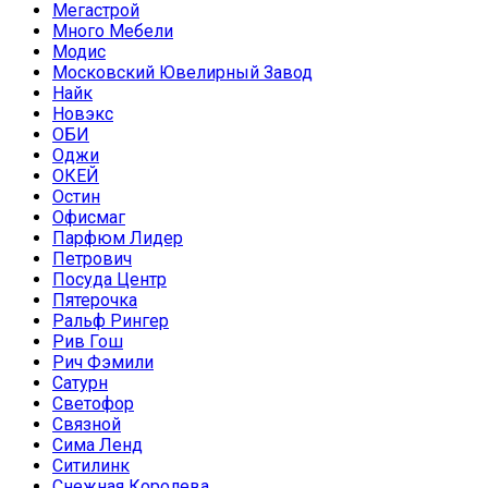
Мегастрой
Много Мебели
Модис
Московский Ювелирный Завод
Найк
Новэкс
ОБИ
Оджи
ОКЕЙ
Остин
Офисмаг
Парфюм Лидер
Петрович
Посуда Центр
Пятерочка
Ральф Рингер
Рив Гош
Рич Фэмили
Сатурн
Светофор
Связной
Сима Ленд
Ситилинк
Снежная Королева