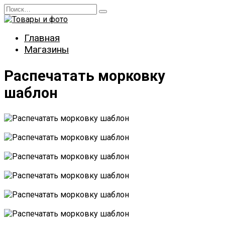
Перейти
Search
к
for:
содержанию
Главная
Магазины
Распечатать морковку
шаблон