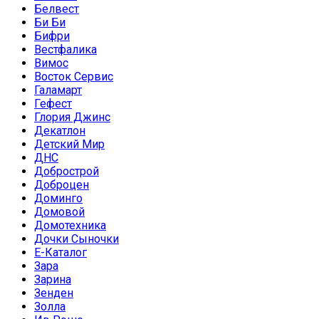
Белвест
Би Би
Бифри
Вестфалика
Вимос
Восток Сервис
Галамарт
Гефест
Глория Джинс
Декатлон
Детский Мир
ДНС
Добрострой
Доброцен
Доминго
Домовой
Домотехника
Дочки Сыночки
Е-Каталог
Зара
Зарина
Зенден
Золла