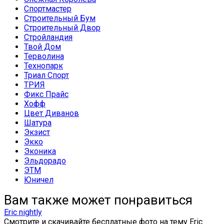
Спортмастер
Строительный Бум
Строительный Двор
Стройландия
Твой Дом
Терволина
Технопарк
Триал Спорт
ТРИЯ
Фикс Прайс
Хофф
Цвет Диванов
Шатура
Экзист
Экко
Эконика
Эльдорадо
ЭТМ
Юничел
Вам также может понравиться
Eric nightly
Смотрите и скачивайте бесплатные фото на тему Eric