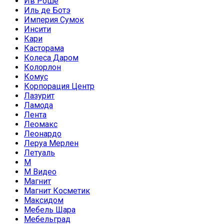
Ив Роше
Иль де Ботэ
Империя Сумок
Инсити
Кари
Касторама
Колеса Даром
Колорлон
Комус
Корпорация Центр
Лазурит
Ламода
Лента
Леомакс
Леонардо
Леруа Мерлен
Летуаль
М
М Видео
Магнит
Магнит Косметик
Максидом
Мебель Шара
Мебельград