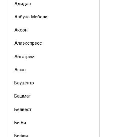
Адидас
Азбука Мебели
Аксон
Алиэкспресс
Ангстрем
Ашан
Бауцентр
Башмаг
Белвест
Би Би
Бифри