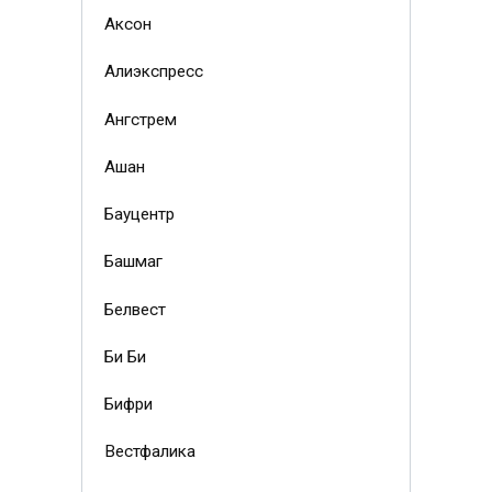
Аксон
Алиэкспресс
Ангстрем
Ашан
Бауцентр
Башмаг
Белвест
Би Би
Бифри
Вестфалика