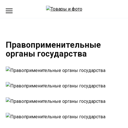
Перейти
к
содержанию
Правоприменительные
органы государства