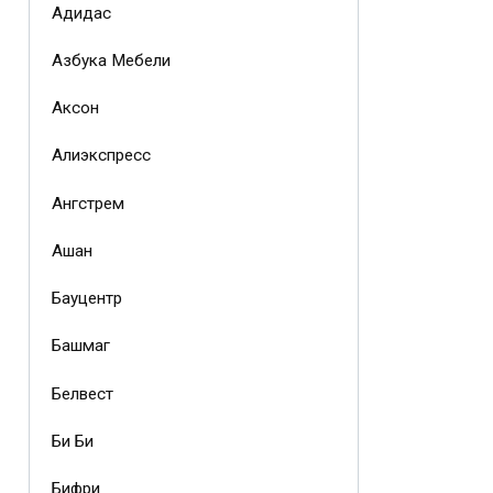
Адидас
Азбука Мебели
Аксон
Алиэкспресс
Ангстрем
Ашан
Бауцентр
Башмаг
Белвест
Би Би
Бифри