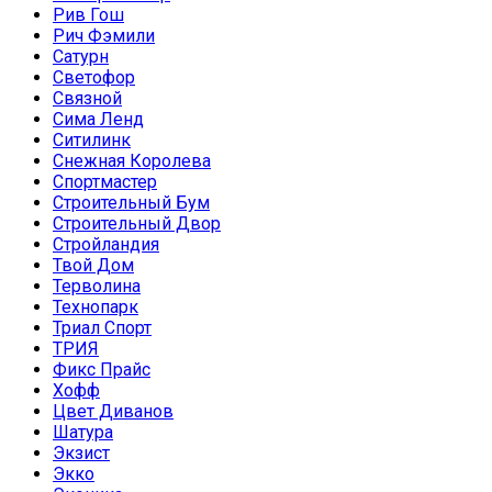
Рив Гош
Рич Фэмили
Сатурн
Светофор
Связной
Сима Ленд
Ситилинк
Снежная Королева
Спортмастер
Строительный Бум
Строительный Двор
Стройландия
Твой Дом
Терволина
Технопарк
Триал Спорт
ТРИЯ
Фикс Прайс
Хофф
Цвет Диванов
Шатура
Экзист
Экко