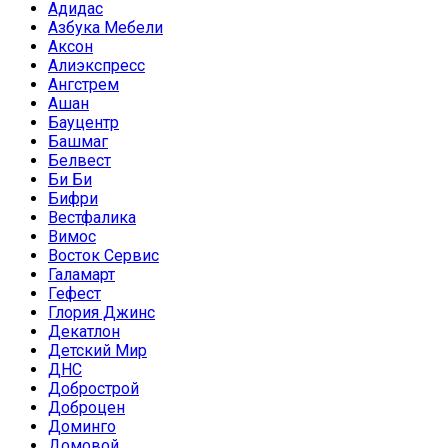
Адидас
Азбука Мебели
Аксон
Алиэкспресс
Ангстрем
Ашан
Бауцентр
Башмаг
Белвест
Би Би
Бифри
Вестфалика
Вимос
Восток Сервис
Галамарт
Гефест
Глория Джинс
Декатлон
Детский Мир
ДНС
Добрострой
Доброцен
Доминго
Домовой