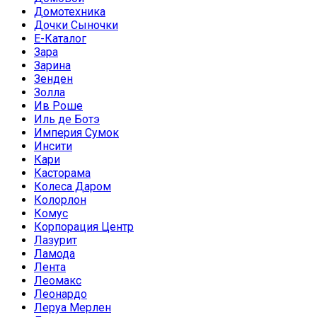
Домотехника
Дочки Сыночки
Е-Каталог
Зара
Зарина
Зенден
Золла
Ив Роше
Иль де Ботэ
Империя Сумок
Инсити
Кари
Касторама
Колеса Даром
Колорлон
Комус
Корпорация Центр
Лазурит
Ламода
Лента
Леомакс
Леонардо
Леруа Мерлен