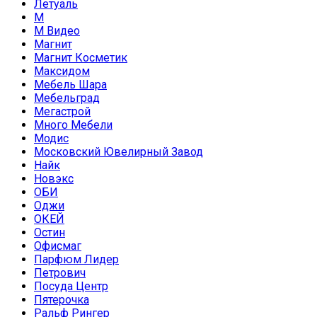
Летуаль
М
М Видео
Магнит
Магнит Косметик
Максидом
Мебель Шара
Мебельград
Мегастрой
Много Мебели
Модис
Московский Ювелирный Завод
Найк
Новэкс
ОБИ
Оджи
ОКЕЙ
Остин
Офисмаг
Парфюм Лидер
Петрович
Посуда Центр
Пятерочка
Ральф Рингер