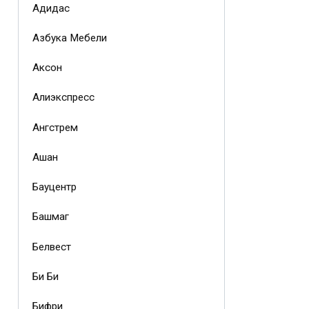
Адидас
Азбука Мебели
Аксон
Алиэкспресс
Ангстрем
Ашан
Бауцентр
Башмаг
Белвест
Би Би
Бифри