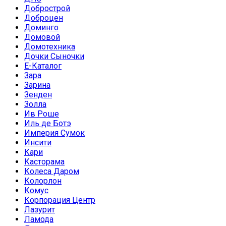
Добрострой
Доброцен
Доминго
Домовой
Домотехника
Дочки Сыночки
Е-Каталог
Зара
Зарина
Зенден
Золла
Ив Роше
Иль де Ботэ
Империя Сумок
Инсити
Кари
Касторама
Колеса Даром
Колорлон
Комус
Корпорация Центр
Лазурит
Ламода