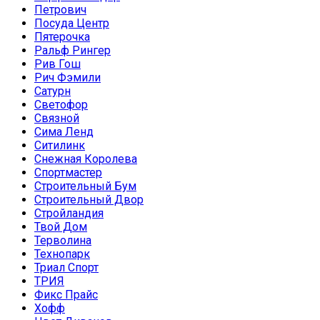
Петрович
Посуда Центр
Пятерочка
Ральф Рингер
Рив Гош
Рич Фэмили
Сатурн
Светофор
Связной
Сима Ленд
Ситилинк
Снежная Королева
Спортмастер
Строительный Бум
Строительный Двор
Стройландия
Твой Дом
Терволина
Технопарк
Триал Спорт
ТРИЯ
Фикс Прайс
Хофф