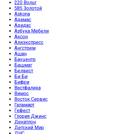
220 Вольт
585 Золотой
Askona
Адамас
Адидас
Азбука Мебели
Аксон
Алиэкспресс
Ангстрем
Ашан
Бауцентр
Башмаг
Белвест
Би Би
Бифри
Вестфалика
Вимос
Восток Сервис
Галамарт
Гефест
Глория Джинс
Декатлон
Детский Мир
ДНС