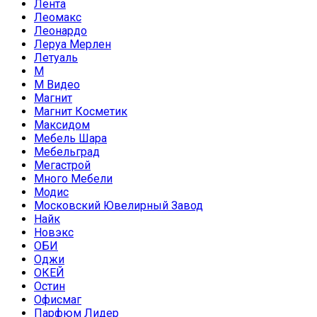
Лента
Леомакс
Леонардо
Леруа Мерлен
Летуаль
М
М Видео
Магнит
Магнит Косметик
Максидом
Мебель Шара
Мебельград
Мегастрой
Много Мебели
Модис
Московский Ювелирный Завод
Найк
Новэкс
ОБИ
Оджи
ОКЕЙ
Остин
Офисмаг
Парфюм Лидер