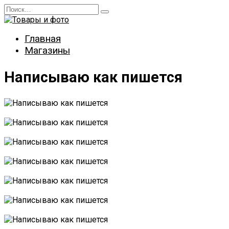
Перейти
Search
к
for:
содержанию
Главная
Магазины
Написываю как пишется