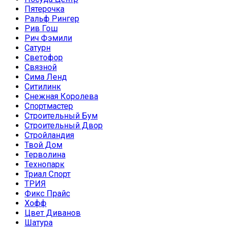
Пятерочка
Ральф Рингер
Рив Гош
Рич Фэмили
Сатурн
Светофор
Связной
Сима Ленд
Ситилинк
Снежная Королева
Спортмастер
Строительный Бум
Строительный Двор
Стройландия
Твой Дом
Терволина
Технопарк
Триал Спорт
ТРИЯ
Фикс Прайс
Хофф
Цвет Диванов
Шатура