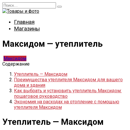
Перейти
Search
к
for:
содержанию
Главная
Магазины
Максидом — утеплитель
Максидом
Содержание
Утеплитель — Максидом
Преимущества утеплителя Максидом для вашего
дома и здания
Как выбрать и установить утеплитель Максидом:
пошаговое руководство
Экономия на расходах на отопление с помощью
утеплителя Максидом
Утеплитель — Максидом