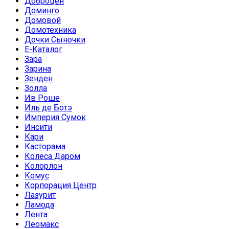
Доброцен
Доминго
Домовой
Домотехника
Дочки Сыночки
Е-Каталог
Зара
Зарина
Зенден
Золла
Ив Роше
Иль де Ботэ
Империя Сумок
Инсити
Кари
Касторама
Колеса Даром
Колорлон
Комус
Корпорация Центр
Лазурит
Ламода
Лента
Леомакс