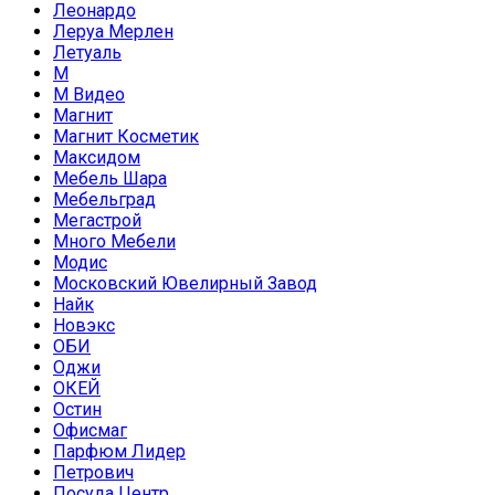
Леонардо
Леруа Мерлен
Летуаль
М
М Видео
Магнит
Магнит Косметик
Максидом
Мебель Шара
Мебельград
Мегастрой
Много Мебели
Модис
Московский Ювелирный Завод
Найк
Новэкс
ОБИ
Оджи
ОКЕЙ
Остин
Офисмаг
Парфюм Лидер
Петрович
Посуда Центр