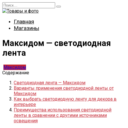
Перейти
Search
к
for:
содержанию
Главная
Магазины
Максидом — светодиодная
лента
Максидом
Содержание
Светодиодная лента — Максидом
Варианты применения светодиодной ленты от
Максидом
Как выбрать светодиодную ленту для декора в
интерьере
Преимущества использования светодиодной
ленты в сравнении с другими источниками
освещения