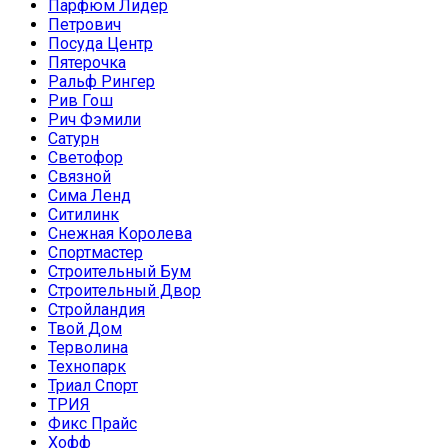
Парфюм Лидер
Петрович
Посуда Центр
Пятерочка
Ральф Рингер
Рив Гош
Рич Фэмили
Сатурн
Светофор
Связной
Сима Ленд
Ситилинк
Снежная Королева
Спортмастер
Строительный Бум
Строительный Двор
Стройландия
Твой Дом
Терволина
Технопарк
Триал Спорт
ТРИЯ
Фикс Прайс
Хофф