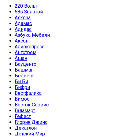
220 Вольт
585 Золотой
Askona
Адамас
Адидас
Азбука Мебели
Аксон
Алиэкспресс
Ангстрем
Ашан
Бауцентр
Башмаг
Белвест
Би Би
Бифри
Вестфалика
Вимос
Восток Сервис
Галамарт
Гефест
Глория Джинс
Декатлон
Детский Мир