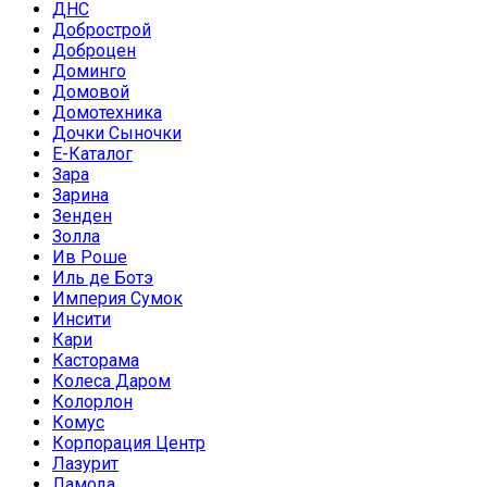
ДНС
Добрострой
Доброцен
Доминго
Домовой
Домотехника
Дочки Сыночки
Е-Каталог
Зара
Зарина
Зенден
Золла
Ив Роше
Иль де Ботэ
Империя Сумок
Инсити
Кари
Касторама
Колеса Даром
Колорлон
Комус
Корпорация Центр
Лазурит
Ламода