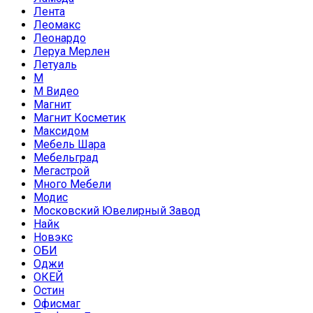
Лента
Леомакс
Леонардо
Леруа Мерлен
Летуаль
М
М Видео
Магнит
Магнит Косметик
Максидом
Мебель Шара
Мебельград
Мегастрой
Много Мебели
Модис
Московский Ювелирный Завод
Найк
Новэкс
ОБИ
Оджи
ОКЕЙ
Остин
Офисмаг